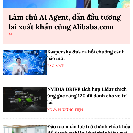
Làm chủ AI Agent, dẫn đầu tương
lai xuất khẩu cùng Alibaba.com
AI
Kaspersky đưa ra hồi chuông cảnh
báo mới
BẢO MẬT
NVIDIA DRIVE tích hợp Lidar thích
ứng góc rộng 120 độ dành cho xe tự
lái
XE VÀ PHƯƠNG TIỆN
Đào tạo nhân lực trở thành chìa khóa
để doanh nghiệp khai thác hiệu quả