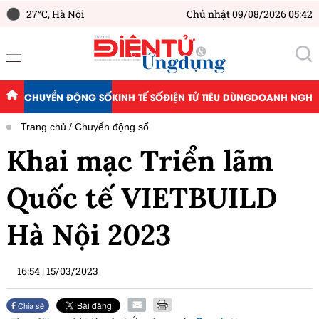
27°C,
Hà Nội
Chủ nhật 09/08/2026 05:42
CHUYỂN ĐỘNG SỐ
KINH TẾ SỐ
ĐIỆN TỬ TIÊU DÙNG
DOANH NGHIỆ
Trang chủ
Chuyển động số
Khai mạc Triển lãm
Quốc tế VIETBUILD
Hà Nội 2023
16:54
|
15/03/2023
Chia sẻ