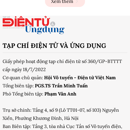
Xem thêm
TẠP CHÍ ĐIỆN TỬ VÀ ỨNG DỤNG
Giấy phép hoạt động tạp chí điện tử số 360/GP-BTTTT
cấp ngày 18/7/2022
Cơ quan chủ quản:
Hội Vô tuyến - Điện tử Việt Nam
Tổng biên tập:
PGS.TS Trần Minh Tuấn
Phó Tổng biên tập:
Phạm Văn Anh
Trụ sở chính: Tầng 4, số 9 (Lô TT01-07, số 103) Nguyễn
Xiển, Phường Khương Đình, Hà Nội
Ban Biên tập: Tầng 3, tòa nhà Cục Tần số Vô tuyến điện,