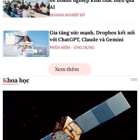
AI
DOANH NGHIỆP SỐ
Gia tăng sức mạnh, Dropbox kết nối
với ChatGPT, Claude và Gemini
PHẦN MỀM - ỨNG DỤNG
Xem thêm
Khoa học