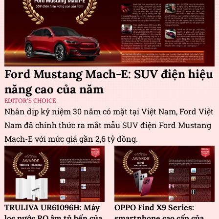
Ford Mustang Mach-E: SUV điện hiệu
năng cao của năm
EDITOR'S CHOICE
Nhân dịp kỷ niệm 30 năm có mặt tại Việt Nam, Ford Việt
Nam đã chính thức ra mắt mẫu SUV điện Ford Mustang
Mach-E với mức giá gần 2,6 tỷ đồng.
TRULIVA UR61096H: Máy
OPPO Find X9 Series:
lọc nước RO âm tủ bếp của
smartphone cao cấp của