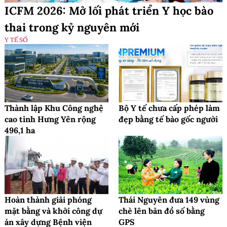
ICFM 2026: Mở lối phát triển Y học bào
thai trong kỷ nguyên mới
Y TẾ SỐ
Thành lập Khu Công nghệ
Bộ Y tế chưa cấp phép làm
cao tỉnh Hưng Yên rộng
đẹp bằng tế bào gốc người
496,1 ha
Hoàn thành giải phóng
Thái Nguyên đưa 149 vùng
mặt bằng và khởi công dự
chè lên bản đồ số bằng
án xây dựng Bệnh viện
GPS