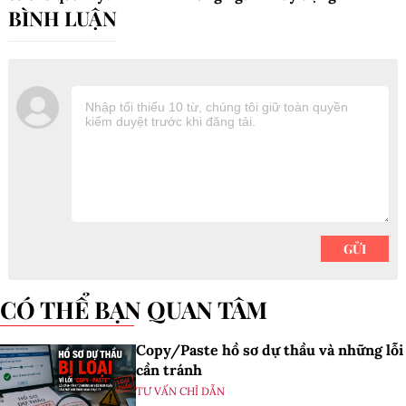
CÓ THỂ BẠN QUAN TÂM
Copy/Paste hồ sơ dự thầu và những lỗi
cần tránh
TƯ VẤN CHỈ DẪN