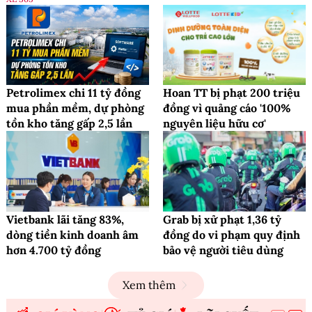
Petrolimex chi 11 tỷ đồng
Hoan TT bị phạt 200 triệu
mua phần mềm, dự phòng
đồng vì quảng cáo '100%
tồn kho tăng gấp 2,5 lần
nguyên liệu hữu cơ'
Vietbank lãi tăng 83%,
Grab bị xử phạt 1,36 tỷ
dòng tiền kinh doanh âm
đồng do vi phạm quy định
hơn 4.700 tỷ đồng
bảo vệ người tiêu dùng
Xem thêm