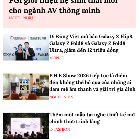
PGI giới thiệu hệ sinh thái mới
cho ngành AV thông minh
NGHE - NHÌN
Di Động Việt mở bán Galaxy Z Flip8,
Galaxy Z Fold8 và Galaxy Z Fold8
Ultra, giảm đến 12 triệu đồng
MOBILE
P.H.E Show 2026 tiếp tục là điểm
đến không thể bỏ qua của những ai
đam mê âm thanh và giải trí gia đình
NGHE - NHÌN
Thêm một mẫu tai nghe thiết kế mở
chính thức trình làng
E-FASHION