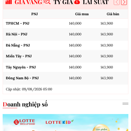
GIÁ VÀNG
TỶ GIÁ
LÃI SUẤT
PNJ
Giá mua
Giá bán
TPHCM - PNJ
140,000
143,900
Hà Nội - PNJ
140,000
143,900
Đà Nẵng - PNJ
140,000
143,900
Miền Tây - PNJ
140,000
143,900
Tây Nguyên - PNJ
140,000
143,900
Đông Nam Bộ - PNJ
140,000
143,900
Cập nhật: 09/08/2026 05:00
Doanh nghiệp số