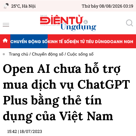
25°C,
Hà Nội
Thứ bảy 08/08/2026 03:19
CHUYỂN ĐỘNG SỐ
KINH TẾ SỐ
ĐIỆN TỬ TIÊU DÙNG
DOANH NGHIỆ
Trang chủ
Chuyển động số
Cuộc sống số
Open AI chưa hỗ trợ
mua dịch vụ ChatGPT
Plus bằng thẻ tín
dụng của Việt Nam
15:42
|
18/07/2023