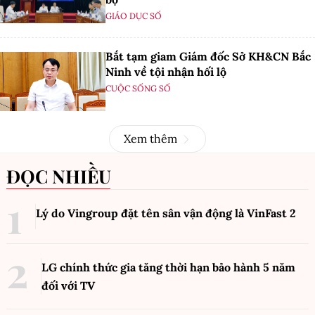
GIÁO DỤC SỐ
Bắt tạm giam Giám đốc Sở KH&CN Bắc
Ninh về tội nhận hối lộ
CUỘC SỐNG SỐ
Xem thêm
ĐỌC NHIỀU
Lý do Vingroup đặt tên sân vận động là VinFast
2
LG chính thức gia tăng thời hạn bảo hành 5 năm
đối với TV