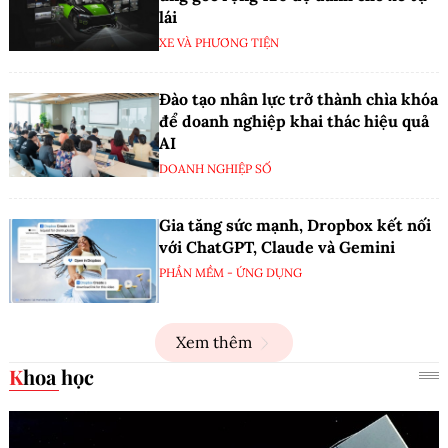
lái
XE VÀ PHƯƠNG TIỆN
Đào tạo nhân lực trở thành chìa khóa
để doanh nghiệp khai thác hiệu quả
AI
DOANH NGHIỆP SỐ
Gia tăng sức mạnh, Dropbox kết nối
với ChatGPT, Claude và Gemini
PHẦN MỀM - ỨNG DỤNG
Xem thêm
Khoa học