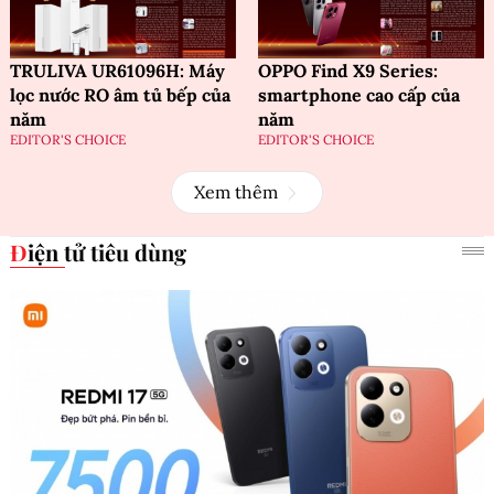
TRULIVA UR61096H: Máy
OPPO Find X9 Series:
lọc nước RO âm tủ bếp của
smartphone cao cấp của
năm
năm
EDITOR'S CHOICE
EDITOR'S CHOICE
Xem thêm
Điện tử tiêu dùng