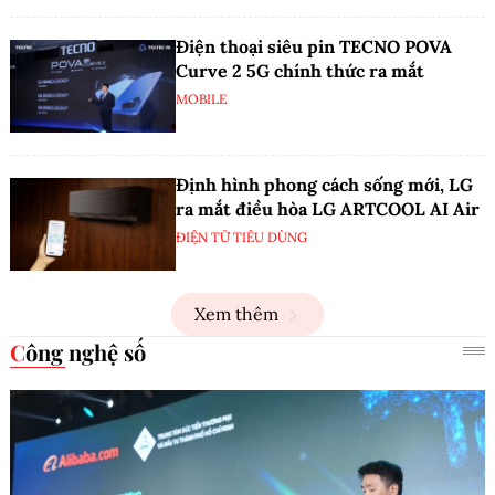
Điện thoại siêu pin TECNO POVA
Curve 2 5G chính thức ra mắt
MOBILE
Định hình phong cách sống mới, LG
ra mắt điều hòa LG ARTCOOL AI Air
ĐIỆN TỬ TIÊU DÙNG
Xem thêm
Công nghệ số