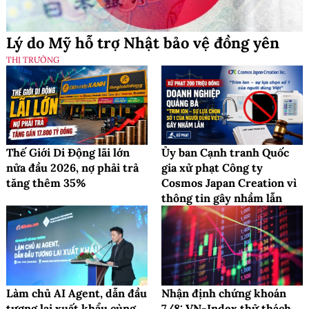
Lý do Mỹ hỗ trợ Nhật bảo vệ đồng yên
THỊ TRƯỜNG
Thế Giới Di Động lãi lớn
Ủy ban Cạnh tranh Quốc
nửa đầu 2026, nợ phải trả
gia xử phạt Công ty
tăng thêm 35%
Cosmos Japan Creation vì
thông tin gây nhầm lẫn
Làm chủ AI Agent, dẫn đầu
Nhận định chứng khoán
tương lai xuất khẩu cùng
7/8: VN-Index thử thách