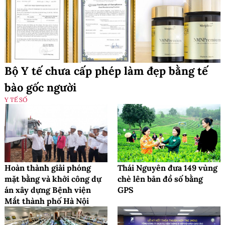
Bộ Y tế chưa cấp phép làm đẹp bằng tế
bào gốc người
Y TẾ SỐ
Hoàn thành giải phóng
Thái Nguyên đưa 149 vùng
mặt bằng và khởi công dự
chè lên bản đồ số bằng
án xây dựng Bệnh viện
GPS
Mắt thành phố Hà Nội