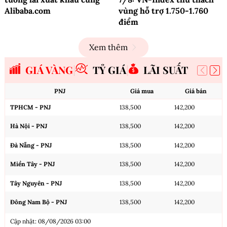
Alibaba.com
vùng hỗ trợ 1.750-1.760
điểm
Xem thêm
GIÁ VÀNG
TỶ GIÁ
LÃI SUẤT
PNJ
Giá mua
Giá bán
TPHCM - PNJ
138,500
142,200
Hà Nội - PNJ
138,500
142,200
Đà Nẵng - PNJ
138,500
142,200
Miền Tây - PNJ
138,500
142,200
Tây Nguyên - PNJ
138,500
142,200
Đông Nam Bộ - PNJ
138,500
142,200
Cập nhật: 08/08/2026 03:00