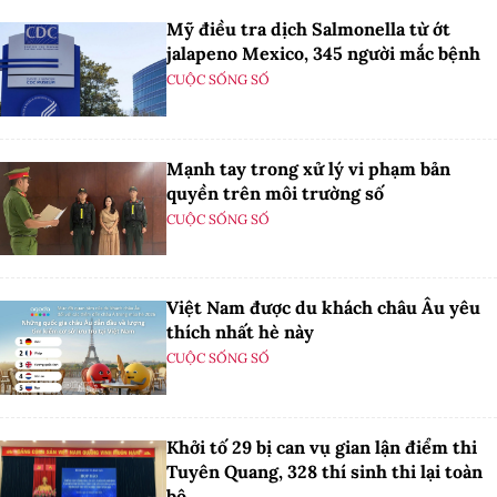
Mỹ điều tra dịch Salmonella từ ớt
jalapeno Mexico, 345 người mắc bệnh
CUỘC SỐNG SỐ
Mạnh tay trong xử lý vi phạm bản
quyền trên môi trường số
CUỘC SỐNG SỐ
Việt Nam được du khách châu Âu yêu
thích nhất hè này
CUỘC SỐNG SỐ
Khởi tố 29 bị can vụ gian lận điểm thi
Tuyên Quang, 328 thí sinh thi lại toàn
bộ