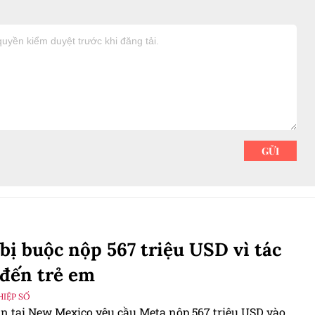
bị buộc nộp 567 triệu USD vì tác
đến trẻ em
IỆP SỐ
án tại New Mexico yêu cầu Meta nộp 567 triệu USD vào