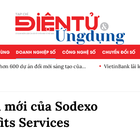
 DÙNG
DOANH NGHIỆP SỐ
CÔNG NGHỆ SỐ
CHUYỂN ĐỔI SỐ
n đổi mới sáng tạo của
VietinBank lãi lớn, dòng ti
số
ọi mới của Sodexo
ts Services