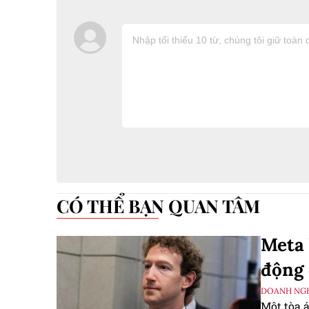
CÓ THỂ BẠN QUAN TÂM
Meta 
động 
DOANH NGH
Một tòa 