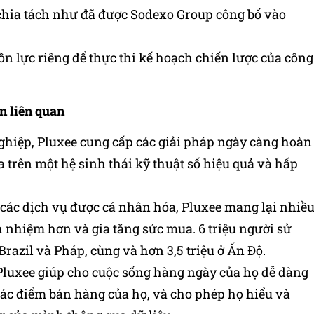
 chia tách như đã được Sodexo Group công bố vào
ồn lực riêng để thực thi kế hoạch chiến lược của công
ên liên quan
ghiệp, Pluxee cung cấp các giải pháp ngày càng hoàn
 trên một hệ sinh thái kỹ thuật số hiệu quả và hấp
ờ các dịch vụ được cá nhân hóa, Pluxee mang lại nhiề
h nhiệm hơn và gia tăng sức mua. 6 triệu người sử
razil và Pháp, cùng và hơn 3,5 triệu ở Ấn Độ.
c, Pluxee giúp cho cuộc sống hàng ngày của họ dễ dàng
các điểm bán hàng của họ, và cho phép họ hiểu và