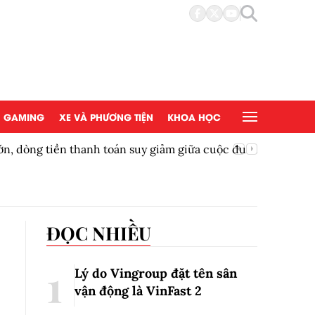
GAMING
XE VÀ PHƯƠNG TIỆN
KHOA HỌC
ền thanh toán suy giảm giữa cuộc đua ngân hàng
Thêm một
ĐỌC NHIỀU
Lý do Vingroup đặt tên sân
vận động là VinFast
2