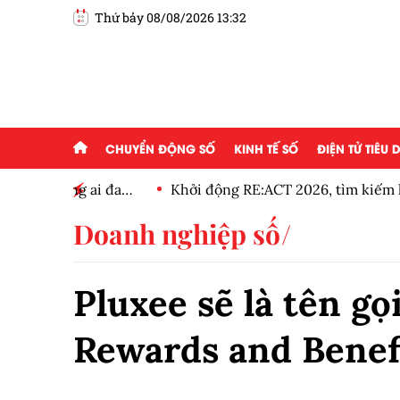
Thứ bảy 08/08/2026 13:32
CHUYỂN ĐỘNG SỐ
KINH TẾ SỐ
ĐIỆN TỬ TIÊU
g ai đam
Khởi động RE:ACT 2026, tìm kiếm hơn 600 dự á
thanh niên
Doanh nghiệp số
Pluxee sẽ là tên g
Rewards and Benefi