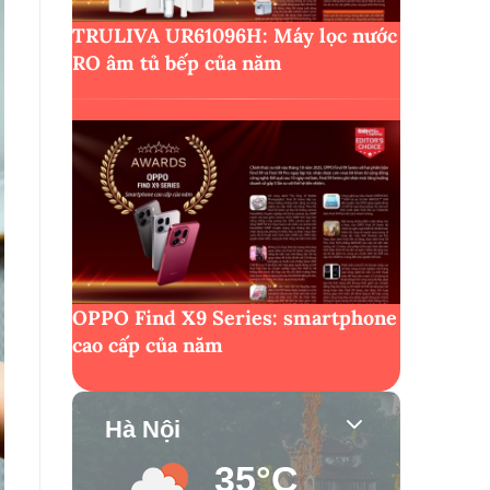
TRULIVA UR61096H: Máy lọc nước
RO âm tủ bếp của năm
OPPO Find X9 Series: smartphone
cao cấp của năm
Hà Nội
35°C