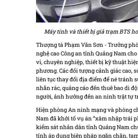
Máy tính và thiết bị giả trạm BTS h
Thượng tá Phạm Văn Sơn - Trưởng ph
nghệ cao Công an tỉnh Quảng Nam cho b
vi, chuyên nghiệp, thiết bị kỹ thuật hiệ
phương. Các đối tượng cảnh giác cao, s
liên tục thay đổi địa điểm để né tránh 
nhắn rác, quảng cáo đến thuê bao di đ
người, ảnh hưởng đến an ninh trật tự t
Hiện phòng An ninh mạng và phòng ch
Nam đã khởi tố vụ án “xâm nhập trái p
kiểm sát nhân dân tỉnh Quảng Nam chu
tỉnh áp dụng biện pháp ngăn chặn, tạm g