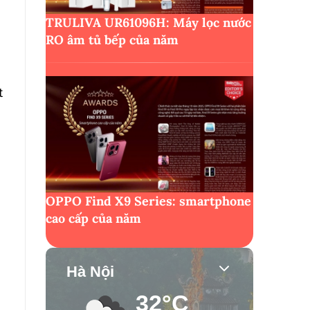
TRULIVA UR61096H: Máy lọc nước
RO âm tủ bếp của năm
t
OPPO Find X9 Series: smartphone
cao cấp của năm
Hà Nội
32°C