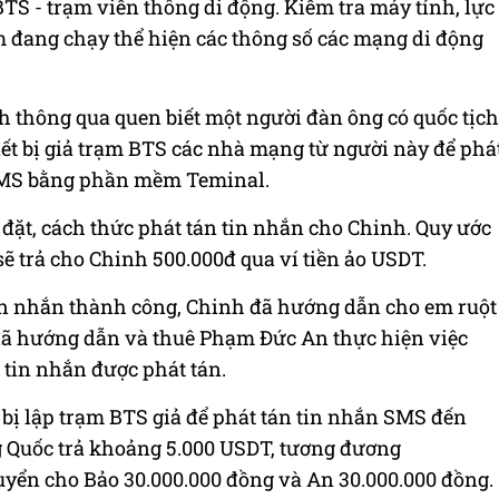
BTS - trạm viễn thông di động. Kiểm tra máy tính, lực
 đang chạy thể hiện các thông số các mạng di động
h thông qua quen biết một người đàn ông có quốc tịch
ết bị giả trạm BTS các nhà mạng từ người này để phá
 SMS bằng phần mềm Teminal.
đặt, cách thức phát tán tin nhắn cho Chinh. Quy ước
sẽ trả cho Chinh 500.000đ qua ví tiền ảo USDT.
 tin nhắn thành công, Chinh đã hướng dẫn cho em ruột
đã hướng dẫn và thuê Phạm Đức An thực hiện việc
 tin nhắn được phát tán.
 bị lập trạm BTS giả để phát tán tin nhắn SMS đến
g Quốc trả khoảng 5.000 USDT, tương đương
uyển cho Bảo 30.000.000 đồng và An 30.000.000 đồng.