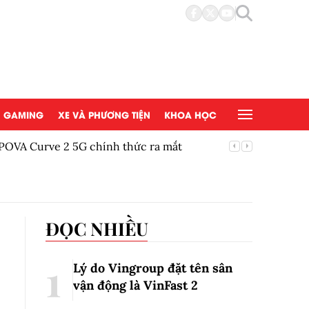
GAMING
XE VÀ PHƯƠNG TIỆN
KHOA HỌC
POVA Curve 2 5G chính thức ra mắt
Vu Lan B
ĐỌC NHIỀU
Lý do Vingroup đặt tên sân
vận động là VinFast
2