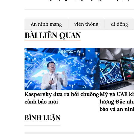
An ninh mạng
viễn thông
di động
BÀI LIÊN QUAN
Kaspersky đưa ra hồi chuông
Mỹ và UAE kh
cảnh báo mới
lượng Đặc nh
báo và an ni