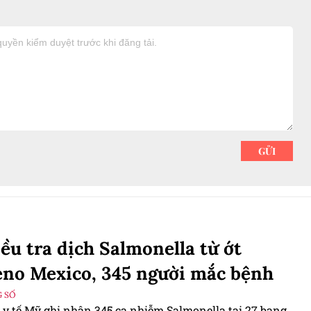
ều tra dịch Salmonella từ ớt
eno Mexico, 345 người mắc bệnh
 SỐ
 y tế Mỹ ghi nhận 345 ca nhiễm Salmonella tại 27 bang,