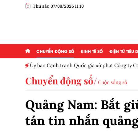
Thứ sáu 07/08/2026 11:10
CHUYỂN ĐỘNG SỐ
KINH TẾ SỐ
ĐIỆN TỬ TIÊU
Ủy ban Cạnh tranh Quốc gia xử phạt Công ty C
thông tin gây nhầm lẫn
Chuyển động số
Cuộc sống số
Quảng Nam: Bắt giữ
tán tin nhắn quảng