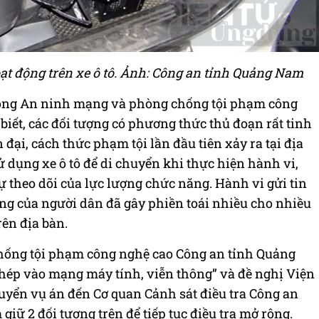
oạt động trên xe ô tô. Ảnh: Công an tỉnh Quảng Nam
òng An ninh mạng và phòng chống tội phạm công
iết, các đối tượng có phương thức thủ đoạn rất tinh
n đại, cách thức phạm tội lần đầu tiên xảy ra tại địa
ử dụng xe ô tô để di chuyển khi thực hiện hành vi,
sự theo dõi của lực lượng chức năng. Hành vi gửi tin
ộng của người dân đã gây phiền toái nhiều cho nhiều
rên địa bàn.
ống tội phạm công nghệ cao Công an tỉnh Quảng
hép vào mạng máy tính, viễn thông” và đề nghị Viện
yển vụ án đến Cơ quan Cảnh sát điều tra Công an
iữ 2 đối tượng trên để tiếp tục điều tra mở rộng.