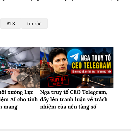
BTS
tin rác
ởi xướng Lực
Nga truy tố CEO Telegram,
iệm AI cho tình
dấy lên tranh luận về trách
nh mạng
nhiệm của nền tảng số