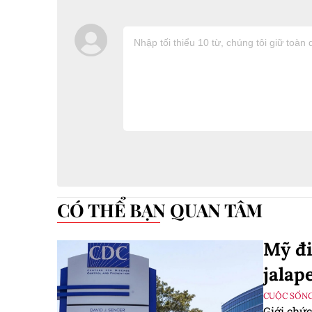
CÓ THỂ BẠN QUAN TÂM
Mỹ đi
jalap
CUỘC SỐNG
Giới chức