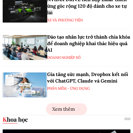
ứng góc rộng 120 độ dành cho xe tự
lái
XE VÀ PHƯƠNG TIỆN
Đào tạo nhân lực trở thành chìa khóa
để doanh nghiệp khai thác hiệu quả
AI
DOANH NGHIỆP SỐ
Gia tăng sức mạnh, Dropbox kết nối
với ChatGPT, Claude và Gemini
PHẦN MỀM - ỨNG DỤNG
Xem thêm
Khoa học