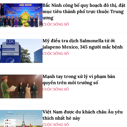
Bắc Ninh công bố quy hoạch đô thị, đặt
mục tiêu thành phố trực thuộc Trung
ương
CUỘC SỐNG SỐ
Mỹ điều tra dịch Salmonella từ ớt
jalapeno Mexico, 345 người mắc bệnh
CUỘC SỐNG SỐ
Mạnh tay trong xử lý vi phạm bản
quyền trên môi trường số
CUỘC SỐNG SỐ
Việt Nam được du khách châu Âu yêu
thích nhất hè này
CUỘC SỐNG SỐ