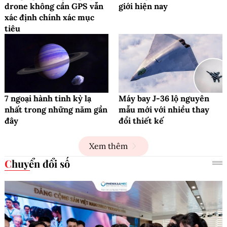
drone không cần GPS vẫn
giới hiện nay
xác định chính xác mục
tiêu
7 ngoại hành tinh kỳ lạ
Máy bay J-36 lộ nguyên
nhất trong những năm gần
mẫu mới với nhiều thay
đây
đổi thiết kế
Xem thêm
Chuyển đổi số