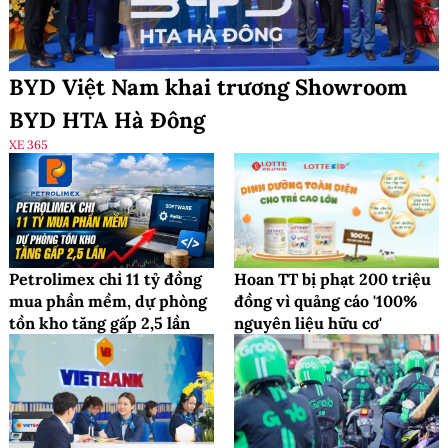
BYD Việt Nam khai trương Showroom
BYD HTA Hà Đông
XE 365
Petrolimex chi 11 tỷ đồng
Hoan TT bị phạt 200 triệu
mua phần mềm, dự phòng
đồng vì quảng cáo '100%
tồn kho tăng gấp 2,5 lần
nguyên liệu hữu cơ'