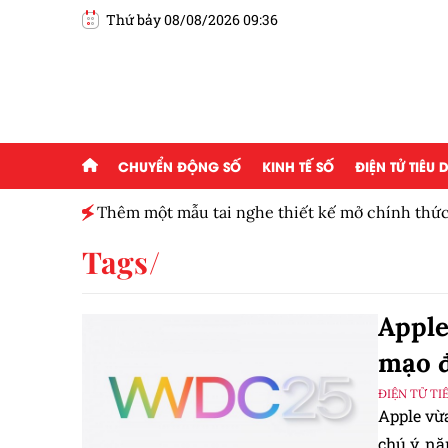
Thứ bảy 08/08/2026 09:36
CHUYỂN ĐỘNG SỐ
KINH TẾ SỐ
ĐIỆN TỬ TIÊU
ngân hàng
Thêm một mẫu tai nghe thiết kế mở chính thức
Tags
Apple
mạo đ
ĐIỆN TỬ TI
Apple vừ
chú ý, n