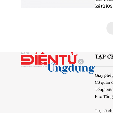
kể từ iOS
TẠP C
Giấy phé
Cơ quan 
Tổng biên
Phó Tổng 
Trụ sở ch