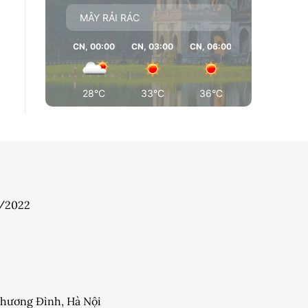
MÂY RẢI RÁC
CN, 00:00
CN, 03:00
CN, 06:00
CN, 09:00
28°C
33°C
36°C
37°C
7/2022
 Khương Đình, Hà Nội