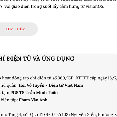
 7, với giao diện trong suốt lấy cảm hứng từ visionOS.
XEM THÊM
HÍ ĐIỆN TỬ VÀ ỨNG DỤNG
p hoạt động tạp chí điện tử số 360/GP-BTTTT cấp ngày 18/
chủ quản:
Hội Vô tuyến - Điện tử Việt Nam
 tập:
PGS.TS Trần Minh Tuấn
biên tập:
Phạm Văn Anh
ính: Tầng 4, số 9 (Lô TT01-07, số 103) Nguyễn Xiển, Phường