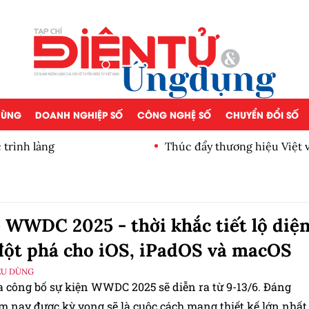
 DÙNG
DOANH NGHIỆP SỐ
CÔNG NGHỆ SỐ
CHUYỂN ĐỔI SỐ
 trình làng
Thúc đẩy thương hiệu Việt 
mắt tại Việt Nam
 WWDC 2025 - thời khắc tiết lộ diệ
ột phá cho iOS, iPadOS và macOS
ÊU DÙNG
a công bố sự kiện WWDC 2025 sẽ diễn ra từ 9-13/6. Đáng
ăm nay được kỳ vọng sẽ là cuộc cách mạng thiết kế lớn nhất