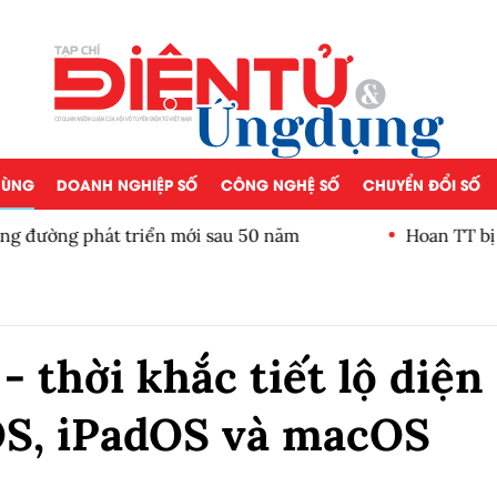
 DÙNG
DOANH NGHIỆP SỐ
CÔNG NGHỆ SỐ
CHUYỂN ĐỔI SỐ
iển mới sau 50 năm
Hoan TT bị phạt 200 triệu đ
thời khắc tiết lộ diện
OS, iPadOS và macOS