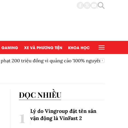
GAMING
XE VÀ PHƯƠNG TIỆN
KHOA HỌC
ồng vì quảng cáo '100% nguyên liệu hữu cơ'
AEON Việ
đồng tại
ĐỌC NHIỀU
Lý do Vingroup đặt tên sân
vận động là VinFast
2