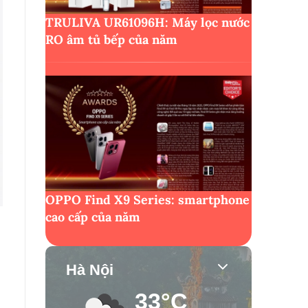
TRULIVA UR61096H: Máy lọc nước
RO âm tủ bếp của năm
OPPO Find X9 Series: smartphone
cao cấp của năm
Hà Nội
33°C