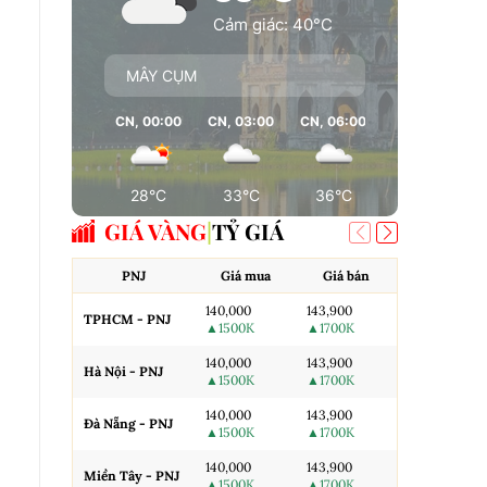
Cảm giác: 40°C
MÂY CỤM
CN, 00:00
CN, 03:00
CN, 06:00
CN, 09:00
28°C
33°C
36°C
37°C
GIÁ VÀNG
TỶ GIÁ
PNJ
Giá mua
Giá bán
AJC
140,000
143,900
TPHCM - PNJ
Miếng SJC H
▲1500K
▲1700K
140,000
143,900
Hà Nội - PNJ
Miếng SJC 
▲1500K
▲1700K
140,000
143,900
Đà Nẵng - PNJ
Miếng SJC T
▲1500K
▲1700K
140,000
143,900
N.Tròn, 3A,
Miền Tây - PNJ
▲1500K
▲1700K
H.Nội