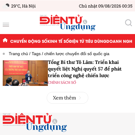
29°C,
Hà Nội
Chủ nhật 09/08/2026 00:35
CHUYỂN ĐỘNG SỐ
KINH TẾ SỐ
ĐIỆN TỬ TIÊU DÙNG
DOANH NGHIỆ
Trang chủ
Tags
chiến lược chuyển đổi số quốc gia
Tổng Bí thư Tô Lâm: Triển khai
quyết liệt Nghị quyết 57 để phát
triển công nghệ chiến lược
CHÍNH SÁCH SỐ
Xem thêm