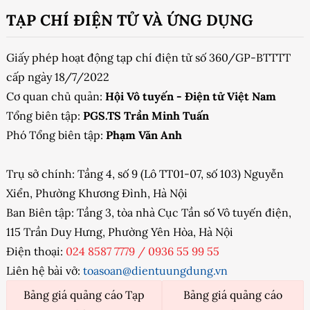
TẠP CHÍ ĐIỆN TỬ VÀ ỨNG DỤNG
Giấy phép hoạt động tạp chí điện tử số 360/GP-BTTTT
cấp ngày 18/7/2022
Cơ quan chủ quản:
Hội Vô tuyến - Điện tử Việt Nam
Tổng biên tập:
PGS.TS Trần Minh Tuấn
Phó Tổng biên tập:
Phạm Văn Anh
Trụ sở chính: Tầng 4, số 9 (Lô TT01-07, số 103) Nguyễn
Xiển, Phường Khương Đình, Hà Nội
Ban Biên tập: Tầng 3, tòa nhà Cục Tần số Vô tuyến điện,
115 Trần Duy Hưng, Phường Yên Hòa, Hà Nội
Điện thoại:
024 8587 7779
/
0936 55 99 55
Liên hệ bài vở:
toasoan@dientuungdung.vn
Bảng giá quảng cáo Tạp
Bảng giá quảng cáo