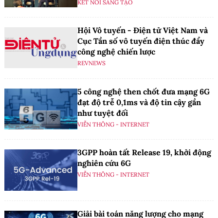
KẾT NỐI SÁNG TẠO
Hội Vô tuyến - Điện tử Việt Nam và
Cục Tần số vô tuyến điện thúc đẩy
công nghệ chiến lược
REVNEWS
5 công nghệ then chốt đưa mạng 6G
đạt độ trễ 0,1ms và độ tin cậy gần
như tuyệt đối
VIỄN THÔNG - INTERNET
3GPP hoàn tất Release 19, khởi động
nghiên cứu 6G
VIỄN THÔNG - INTERNET
Giải bài toán năng lượng cho mạng