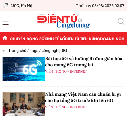
26°C,
Hà Nội
Thứ bảy 08/08/2026 02:07
CHUYỂN ĐỘNG SỐ
KINH TẾ SỐ
ĐIỆN TỬ TIÊU DÙNG
DOANH NGHIỆ
Trang chủ
Tags
công nghệ 6G
Bài học 5G và hướng đi đơn giản hóa
cho mạng 6G tương lai
VIỄN THÔNG - INTERNET
Nhà mạng Việt Nam cần chuẩn bị gì
cho hạ tầng 5G trước khi lên 6G
VIỄN THÔNG - INTERNET