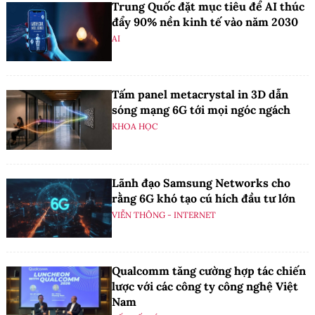
Trung Quốc đặt mục tiêu để AI thúc
đẩy 90% nền kinh tế vào năm 2030
AI
Tấm panel metacrystal in 3D dẫn
sóng mạng 6G tới mọi ngóc ngách
KHOA HỌC
Lãnh đạo Samsung Networks cho
rằng 6G khó tạo cú hích đầu tư lớn
VIỄN THÔNG - INTERNET
Qualcomm tăng cường hợp tác chiến
lược với các công ty công nghệ Việt
Nam