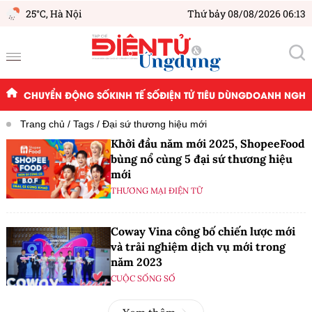
25°C,
Hà Nội
Thứ bảy 08/08/2026 06:13
CHUYỂN ĐỘNG SỐ
KINH TẾ SỐ
ĐIỆN TỬ TIÊU DÙNG
DOANH NGHIỆ
Trang chủ
Tags
Đại sứ thương hiệu mới
Khởi đầu năm mới 2025, ShopeeFood
bùng nổ cùng 5 đại sứ thương hiệu
mới
THƯƠNG MẠI ĐIỆN TỬ
Coway Vina công bố chiến lược mới
và trải nghiệm dịch vụ mới trong
năm 2023
CUỘC SỐNG SỐ