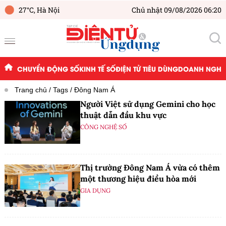
27°C,
Hà Nội
Chủ nhật 09/08/2026 06:20
CHUYỂN ĐỘNG SỐ
KINH TẾ SỐ
ĐIỆN TỬ TIÊU DÙNG
DOANH NGHIỆ
Trang chủ
Tags
Đông Nam Á
Người Việt sử dụng Gemini cho học
thuật dẫn đầu khu vực
CÔNG NGHỆ SỐ
Thị trường Đông Nam Á vừa có thêm
một thương hiệu điều hòa mới
GIA DỤNG