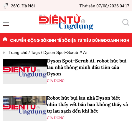
26°C,
Hà Nội
Thứ sáu 07/08/2026 04:17
CHUYỂN ĐỘNG SỐ
KINH TẾ SỐ
ĐIỆN TỬ TIÊU DÙNG
DOANH NGHIỆ
Trang chủ
Tags
Dyson Spot+Scrub™ Ai
Dyson Spot+Scrub Ai, robot hút bụi
lau nhà thông minh đầu tiên của
Dyson
GIA DỤNG
Robot hút bụi lau nhà Dyson biết
nhìn thấy vết bẩn bạn không thấy và
tự lau sạch đến khi hết
GIA DỤNG