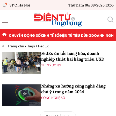
31°C,
Hà Nội
Thứ năm 06/08/2026 13:56
CHUYỂN ĐỘNG SỐ
KINH TẾ SỐ
ĐIỆN TỬ TIÊU DÙNG
DOANH NGHIỆ
Trang chủ
Tags
FedEx
FedEx ùn tắc hàng hóa, doanh
nghiệp thiệt hại hàng triệu USD
THỊ TRƯỜNG
Những xu hướng công nghệ đáng
chú ý trong năm 2024
CÔNG NGHỆ SỐ