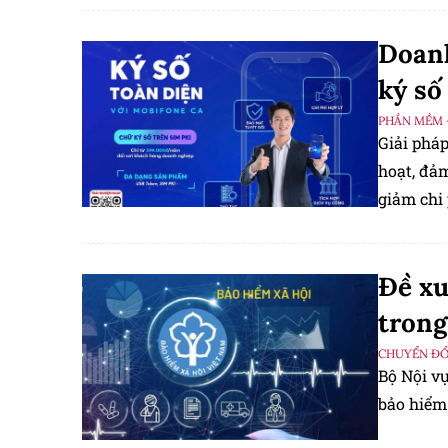
Doanh
ký số
PHẦN MỀM 
Giải phá
hoạt, đảm
giảm chi 
Đề xu
trong
CHUYỂN ĐỔ
Bộ Nội vụ
bảo hiểm 