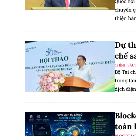
Quốc hội 
chuyển g
thiện hà
Dự th
chế s
CHÍNH SÁC
Bộ Tài c
trọng tâm
dịch điện
Block
toàn 
BLOCKCHA