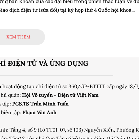
ững băn khoăn của các đại biểu trong phiên thảo luận về d
iao dịch điện tử (sửa đổi) tại kỳ họp thứ 4 Quốc hội khoá
XEM THÊM
HÍ ĐIỆN TỬ VÀ ỨNG DỤNG
p hoạt động tạp chí điện tử số 360/GP-BTTTT cấp ngày 18/
chủ quản:
Hội Vô tuyến - Điện tử Việt Nam
 tập:
PGS.TS Trần Minh Tuấn
biên tập:
Phạm Văn Anh
ính: Tầng 4, số 9 (Lô TT01-07, số 103) Nguyễn Xiển, Phường
tập: Tầng 3, tòa nhà Cục Tần số Vô tuyến điện, 115 Trần Du