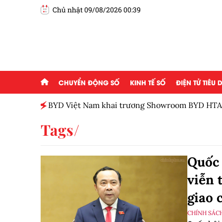
Chủ nhật 09/08/2026 00:39
CHUYỂN ĐỘNG SỐ
KINH TẾ SỐ
ĐIỆN TỬ TIÊU
BYD Việt Nam khai trương Showroom BYD HTA
Tags
Quốc 
viễn 
giao 
CHÍNH SÁC