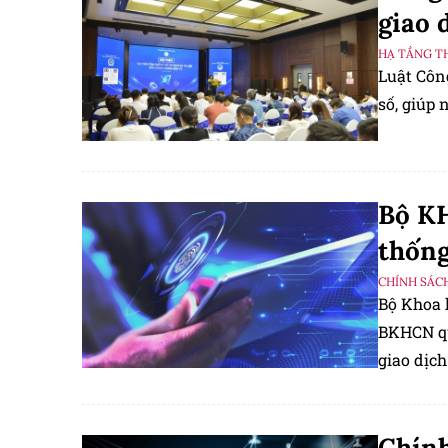
giao 
HẠ TẦNG T
Luật Côn
số, giúp 
Bộ KH
thống
CHÍNH SÁC
Bộ Khoa 
BKHCN quy
giao dịc
quá trìn
Chính