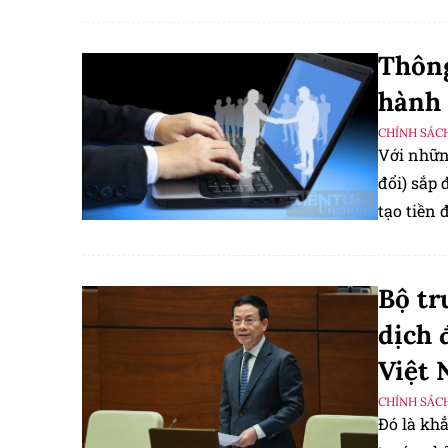
Thông
hành 
CHÍNH SÁC
Với những
đổi) sắp 
tạo tiền 
của chuy
nghệ của
Bộ tr
dịch 
Việt 
CHÍNH SÁC
Đó là kh