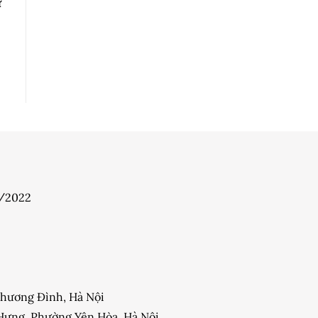
ự
7/2022
 Khương Đình, Hà Nội
y Hưng, Phường Yên Hòa, Hà Nội