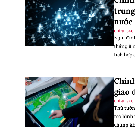
trung
nước
CHÍNH SÁC
Nghị địn
tháng 8 
tích hợp 
hạ tầng c
Chính
giao 
CHÍNH SÁC
​​​​​​​Th
mô hình t
chứng kh
trong lĩn