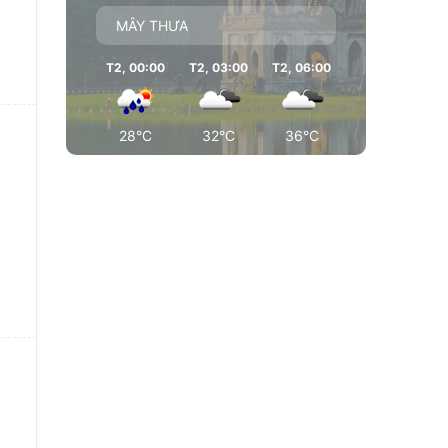
MÂY THƯA
T2, 00:00
T2, 03:00
T2, 06:00
T2, 09:00
T
28°C
32°C
36°C
37°C