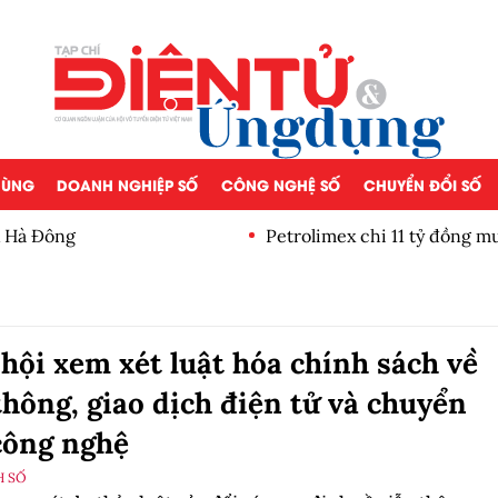
 DÙNG
DOANH NGHIỆP SỐ
CÔNG NGHỆ SỐ
CHUYỂN ĐỔI SỐ
 Hà Đông
Petrolimex chi 11 tỷ đồng 
lần
hội xem xét luật hóa chính sách về
thông, giao dịch điện tử và chuyển
công nghệ
H SỐ