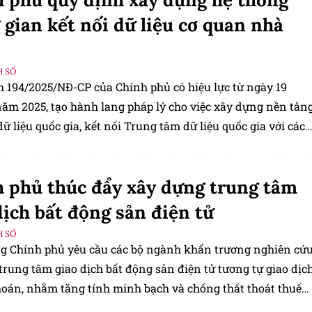
 gian kết nối dữ liệu cơ quan nhà
H SỐ
h 194/2025/NĐ-CP của Chính phủ có hiệu lực từ ngày 19
năm 2025, tạo hành lang pháp lý cho việc xây dựng nền tản
dữ liệu quốc gia, kết nối Trung tâm dữ liệu quốc gia với các
ấp bộ, cấp tỉnh thông qua hệ thống trung gian c
 phủ thúc đẩy xây dựng trung tâm
dịch bất động sản điện tử
H SỐ
ủ tướng Chính phủ yêu cầu các bộ ngành khẩn trương nghiên cứ
rung tâm giao dịch bất động sản điện tử tương tự giao dịc
oán, nhằm tăng tính minh bạch và chống thất thoát thuế
h vực này.