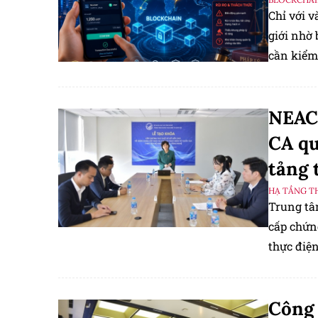
Chỉ với v
giới nhờ 
cần kiểm 
NEAC 
CA qu
tảng 
HẠ TẦNG T
Trung tâ
cấp chứn
thực điện
Công 