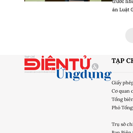
trước nh
án Luật G
XV.
TẠP C
Giấy phé
Cơ quan 
Tổng biên
Phó Tổng 
Trụ sở ch
Ban Biên 