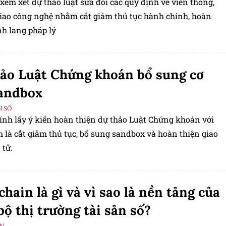
xem xét dự thảo luật sửa đổi các quy định về viễn thông,
iao công nghệ nhằm cắt giảm thủ tục hành chính, hoàn
nh lang pháp lý
ảo Luật Chứng khoán bổ sung cơ
andbox
H SỐ
hính lấy ý kiến hoàn thiện dự thảo Luật Chứng khoán với
 là cắt giảm thủ tục, bổ sung sandbox và hoàn thiện giao
 tử.
chain là gì và vì sao là nền tảng của
bộ thị trường tài sản số?
IN