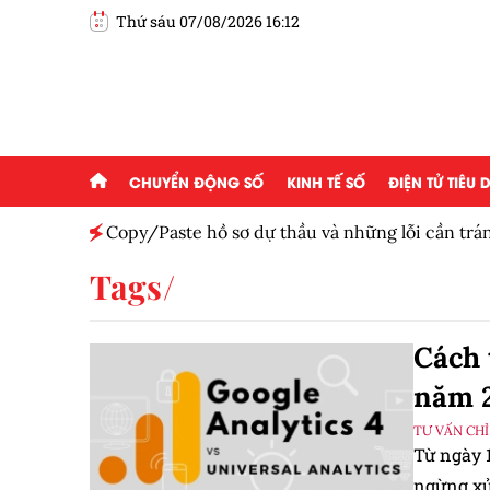
Thứ sáu 07/08/2026 16:12
CHUYỂN ĐỘNG SỐ
KINH TẾ SỐ
ĐIỆN TỬ TIÊU
Copy/Paste hồ sơ dự thầu và những lỗi cần trá
Tags
Cách 
năm 
TƯ VẤN CHỈ
Từ ngày 1
ngừng xử 