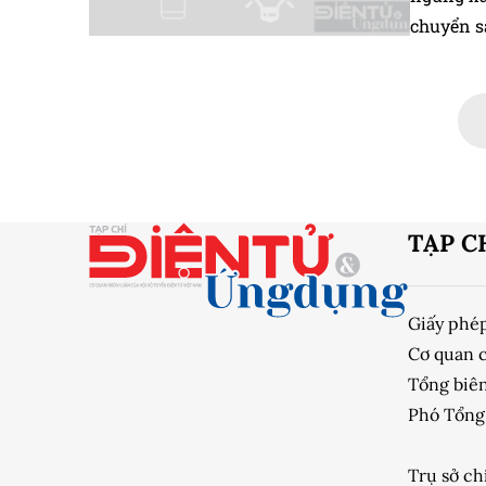
chuyển sa
Analytics
khoản An
TẠP C
Giấy phé
Cơ quan 
Tổng biên
Phó Tổng 
Trụ sở ch