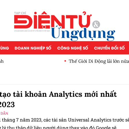
 DÙNG
DOANH NGHIỆP SỐ
CÔNG NGHỆ SỐ
CHUYỂN ĐỔI SỐ
nh
Thế Giới Di Động lãi lớn nử
tạo tài khoản Analytics mới nhất
2023
 DẪN
 tháng 7 năm 2023, các tài sản Universal Analytics trước s
lý thu thập dữ liệu người dùng thay vào đó Google sẽ