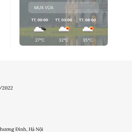
MƯA VỪA
T7, 00:00
T7, 03:00
T7, 06:00
T7, 09:00
T7
27°C
32°C
35°C
35°C
7/2022
 Khương Đình, Hà Nội