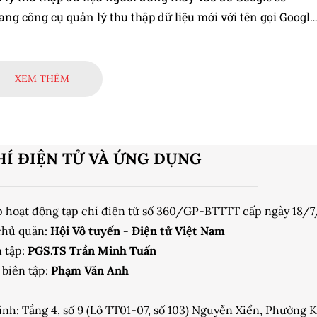
ng công cụ quản lý thu thập dữ liệu mới với tên gọi Google
 4. Dưới đây là hướng dẫn chi tiết cách chuyển đổi tài
alytics cũ sang tài khoản mới nhất.
XEM THÊM
HÍ ĐIỆN TỬ VÀ ỨNG DỤNG
p hoạt động tạp chí điện tử số 360/GP-BTTTT cấp ngày 18/
chủ quản:
Hội Vô tuyến - Điện tử Việt Nam
 tập:
PGS.TS Trần Minh Tuấn
biên tập:
Phạm Văn Anh
ính: Tầng 4, số 9 (Lô TT01-07, số 103) Nguyễn Xiển, Phường