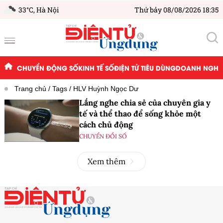
33°C,
Hà Nội
Thứ bảy 08/08/2026 18:35
CHUYỂN ĐỘNG SỐ
KINH TẾ SỐ
ĐIỆN TỬ TIÊU DÙNG
DOANH NGHIỆ
Trang chủ
Tags
HLV Huỳnh Ngọc Dư
Lắng nghe chia sẻ của chuyên gia y
tế và thể thao để sống khỏe một
cách chủ động
CHUYỂN ĐỔI SỐ
Xem thêm