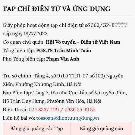
TẠP CHÍ ĐIỆN TỬ VÀ ỨNG DỤNG
Giấy phép hoạt động tạp chí điện tử số 360/GP-BTTTT
cấp ngày 18/7/2022
Cơ quan chủ quản:
Hội Vô tuyến - Điện tử Việt Nam
Tổng biên tập:
PGS.TS Trần Minh Tuấn
Phó Tổng biên tập:
Phạm Văn Anh
Trụ sở chính: Tầng 4, số 9 (Lô TT01-07, số 103) Nguyễn
Xiển, Phường Khương Đình, Hà Nội
Ban Biên tập: Tầng 3, tòa nhà Cục Tần số Vô tuyến điện,
115 Trần Duy Hưng, Phường Yên Hòa, Hà Nội
Điện thoại:
024 8587 7779
/
0936 55 99 55
Liên hệ bài vở:
toasoan@dientuungdung.vn
Bảng giá quảng cáo Tạp
Bảng giá quảng cáo