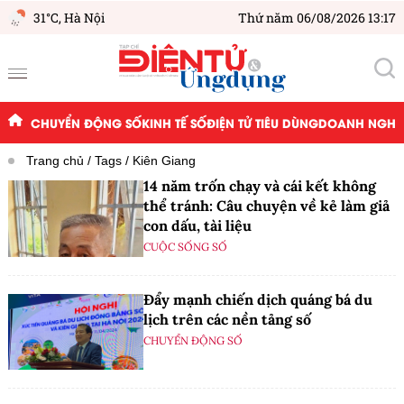
31°C,
Hà Nội
Thứ năm 06/08/2026 13:17
CHUYỂN ĐỘNG SỐ
KINH TẾ SỐ
ĐIỆN TỬ TIÊU DÙNG
DOANH NGHIỆ
Trang chủ
Tags
Kiên Giang
14 năm trốn chạy và cái kết không
thể tránh: Câu chuyện về kẻ làm giả
con dấu, tài liệu
CUỘC SỐNG SỐ
Đẩy mạnh chiến dịch quáng bá du
lịch trên các nền tảng số
CHUYỂN ĐỘNG SỐ