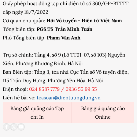
Giấy phép hoạt động tạp chí điện tử số 360/GP-BTTTT
cấp ngày 18/7/2022
Cơ quan chủ quản:
Hội Vô tuyến - Điện tử Việt Nam
Tổng biên tập:
PGS.TS Trần Minh Tuấn
Phó Tổng biên tập:
Phạm Văn Anh
Trụ sở chính: Tầng 4, số 9 (Lô TT01-07, số 103) Nguyễn
Xiển, Phường Khương Đình, Hà Nội
Ban Biên tập: Tầng 3, tòa nhà Cục Tần số Vô tuyến điện,
115 Trần Duy Hưng, Phường Yên Hòa, Hà Nội
Điện thoại:
024 8587 7779
/
0936 55 99 55
Liên hệ bài vở:
toasoan@dientuungdung.vn
Bảng giá quảng cáo Tạp
Bảng giá quảng cáo
chí In
Online