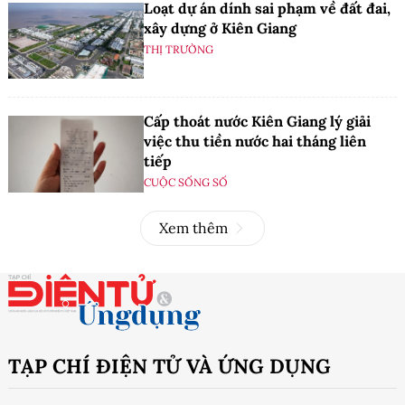
Loạt dự án dính sai phạm về đất đai,
xây dựng ở Kiên Giang
THỊ TRƯỜNG
Cấp thoát nước Kiên Giang lý giải
việc thu tiền nước hai tháng liên
tiếp
CUỘC SỐNG SỐ
Xem thêm
TẠP CHÍ ĐIỆN TỬ VÀ ỨNG DỤNG