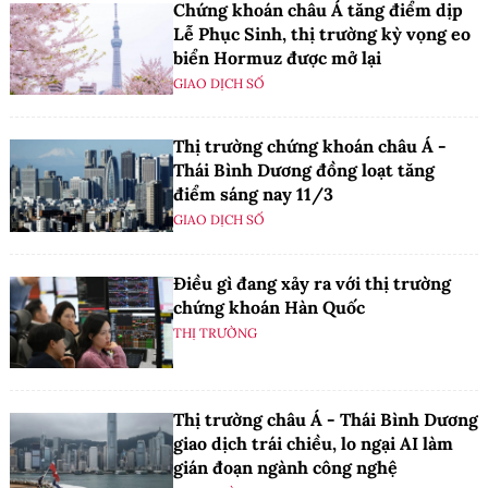
Chứng khoán châu Á tăng điểm dịp
Lễ Phục Sinh, thị trường kỳ vọng eo
biển Hormuz được mở lại
GIAO DỊCH SỐ
Thị trường chứng khoán châu Á -
Thái Bình Dương đồng loạt tăng
điểm sáng nay 11/3
GIAO DỊCH SỐ
Điều gì đang xảy ra với thị trường
chứng khoán Hàn Quốc
THỊ TRƯỜNG
Thị trường châu Á - Thái Bình Dương
giao dịch trái chiều, lo ngại AI làm
gián đoạn ngành công nghệ