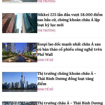
THỊ TRƯỜNG
Nikkei 225 lần đầu vượt 58.000 điểm
sau bầu cử, chứng khoán châu Á lập
loạt kỷ lục mới
THỊ TRƯỜNG
Kospi lao dốc mạnh nhất châu Á sau
cú bán tháo cổ phiếu công nghệ trên
Phố Wall
KINH TẾ SỐ
Thị trường chứng khoán châu Á -
Thái Bình Dương đồng loạt tăng
điểm
KINH TẾ SỐ
Thị trường châu Á - Thái Bình Dương