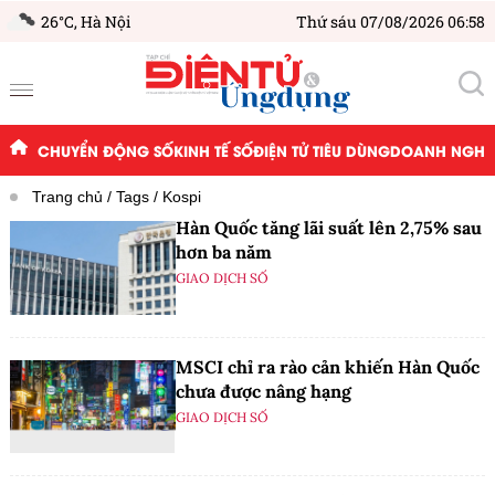
26°C,
Hà Nội
Thứ sáu 07/08/2026 06:58
CHUYỂN ĐỘNG SỐ
KINH TẾ SỐ
ĐIỆN TỬ TIÊU DÙNG
DOANH NGHIỆ
Trang chủ
Tags
Kospi
Hàn Quốc tăng lãi suất lên 2,75% sau
hơn ba năm
GIAO DỊCH SỐ
MSCI chỉ ra rào cản khiến Hàn Quốc
chưa được nâng hạng
GIAO DỊCH SỐ