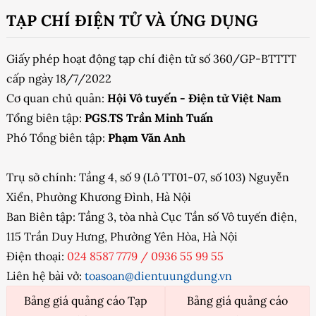
TẠP CHÍ ĐIỆN TỬ VÀ ỨNG DỤNG
Giấy phép hoạt động tạp chí điện tử số 360/GP-BTTTT
cấp ngày 18/7/2022
Cơ quan chủ quản:
Hội Vô tuyến - Điện tử Việt Nam
Tổng biên tập:
PGS.TS Trần Minh Tuấn
Phó Tổng biên tập:
Phạm Văn Anh
Trụ sở chính: Tầng 4, số 9 (Lô TT01-07, số 103) Nguyễn
Xiển, Phường Khương Đình, Hà Nội
Ban Biên tập: Tầng 3, tòa nhà Cục Tần số Vô tuyến điện,
115 Trần Duy Hưng, Phường Yên Hòa, Hà Nội
Điện thoại:
024 8587 7779
/
0936 55 99 55
Liên hệ bài vở:
toasoan@dientuungdung.vn
Bảng giá quảng cáo Tạp
Bảng giá quảng cáo