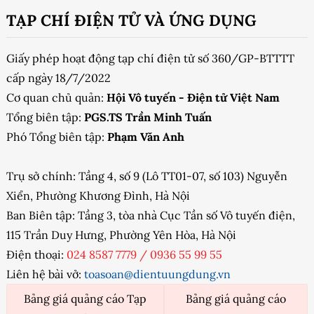
TẠP CHÍ ĐIỆN TỬ VÀ ỨNG DỤNG
Giấy phép hoạt động tạp chí điện tử số 360/GP-BTTTT
cấp ngày 18/7/2022
Cơ quan chủ quản:
Hội Vô tuyến - Điện tử Việt Nam
Tổng biên tập:
PGS.TS Trần Minh Tuấn
Phó Tổng biên tập:
Phạm Văn Anh
Trụ sở chính: Tầng 4, số 9 (Lô TT01-07, số 103) Nguyễn
Xiển, Phường Khương Đình, Hà Nội
Ban Biên tập: Tầng 3, tòa nhà Cục Tần số Vô tuyến điện,
115 Trần Duy Hưng, Phường Yên Hòa, Hà Nội
Điện thoại:
024 8587 7779
/
0936 55 99 55
Liên hệ bài vở:
toasoan@dientuungdung.vn
Bảng giá quảng cáo Tạp
Bảng giá quảng cáo