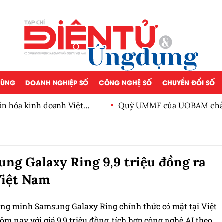
 DÙNG
DOANH NGHIỆP SỐ
CÔNG NGHỆ SỐ
CHUYỂN ĐỔI SỐ
ăn hóa kinh doanh Việt
Quỹ UMMF của UOBAM chào 
100.000 đồng
ng Galaxy Ring 9,9 triệu đồng ra
Việt Nam
ng minh Samsung Galaxy Ring chính thức có mặt tại Việt
m nay với giá 9,9 triệu đồng, tích hợp công nghệ AI theo