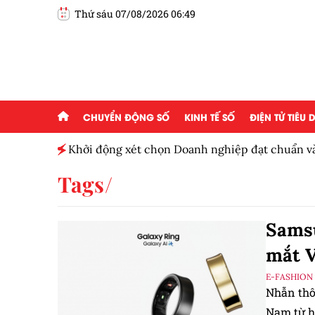
Thứ sáu 07/08/2026 06:49
CHUYỂN ĐỘNG SỐ
KINH TẾ SỐ
ĐIỆN TỬ TIÊU
Khởi động xét chọn Doanh nghiệp đạt chuẩn v
Nam 2026
Tags
Samsu
mắt 
E-FASHION
Nhẫn thô
Nam từ hô