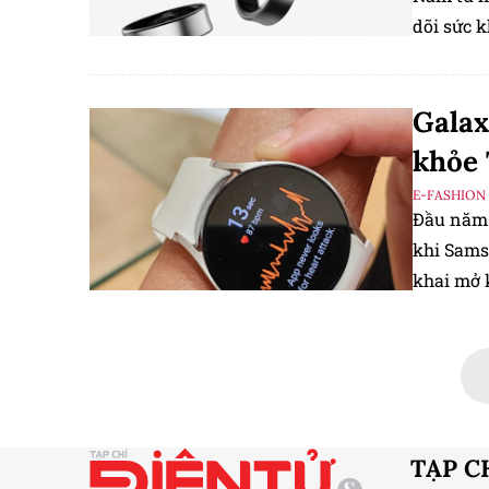
dõi sức k
2,3g.
Galax
khỏe 
E-FASHION
Đầu năm 
khi Sams
khai mở 
cũng cam
sản phẩm
Galaxy W
vốn đã đ
TẠP C