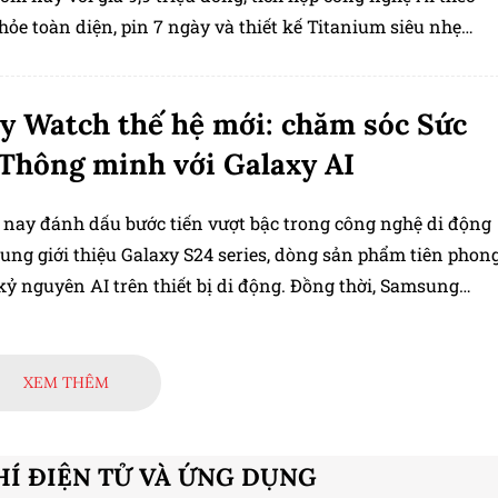
hỏe toàn diện, pin 7 ngày và thiết kế Titanium siêu nhẹ
y Watch thế hệ mới: chăm sóc Sức
Thông minh với Galaxy AI
nay đánh dấu bước tiến vượt bậc trong công nghệ di động
ung giới thiệu Galaxy S24 series, dòng sản phẩm tiên phon
kỷ nguyên AI trên thiết bị di động. Đồng thời, Samsung
 kết sẽ mang trải nghiệm Galaxy AI[1] đến với nhiều dòng
 khác. Giờ đây, Galaxy AI đã làm nên một bước đột phá trê
atch thế hệ mới, nâng cấp các tính năng chăm sóc sức khỏ
XEM THÊM
ược yêu thích của dòng sản phẩm này lên tầm cao mới.
HÍ ĐIỆN TỬ VÀ ỨNG DỤNG