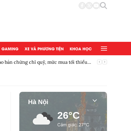
GAMING
XE VÀ PHƯƠNG TIỆN
KHOA HỌC
bán chứng chỉ quỹ, mức mua tối thiểu
Siêu phẩ
Hà Nội
26°C
Cảm giác: 27°C