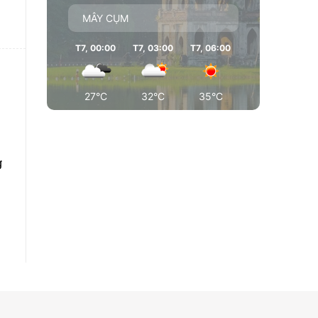
MÂY CỤM
T7, 00:00
T7, 03:00
T7, 06:00
T7, 09:00
T7
27°C
32°C
35°C
35°C
g
n
e