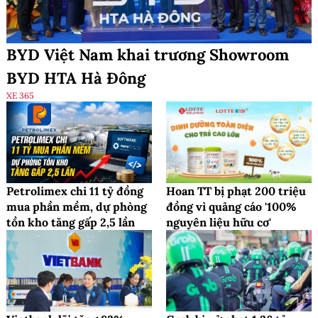
BYD Việt Nam khai trương Showroom
BYD HTA Hà Đông
XE 365
Petrolimex chi 11 tỷ đồng
Hoan TT bị phạt 200 triệu
mua phần mềm, dự phòng
đồng vì quảng cáo '100%
tồn kho tăng gấp 2,5 lần
nguyên liệu hữu cơ'