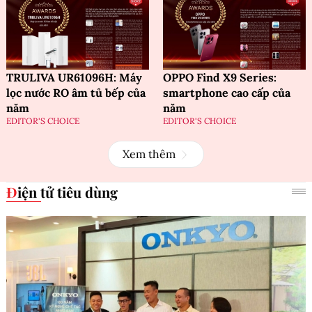
TRULIVA UR61096H: Máy
OPPO Find X9 Series:
lọc nước RO âm tủ bếp của
smartphone cao cấp của
năm
năm
EDITOR'S CHOICE
EDITOR'S CHOICE
Xem thêm
Điện tử tiêu dùng