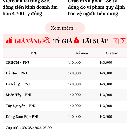
Vietbank lãi tăng 83%,
Grab bị xử phạt 1,36 tỷ
dòng tiền kinh doanh âm
đồng do vi phạm quy định
hơn 4.700 tỷ đồng
bảo vệ người tiêu dùng
Xem thêm
GIÁ VÀNG
TỶ GIÁ
LÃI SUẤT
PNJ
Giá mua
Giá bán
TPHCM - PNJ
140,000
143,900
Hà Nội - PNJ
140,000
143,900
Đà Nẵng - PNJ
140,000
143,900
Miền Tây - PNJ
140,000
143,900
Tây Nguyên - PNJ
140,000
143,900
Đông Nam Bộ - PNJ
140,000
143,900
Cập nhật: 09/08/2026 03:00