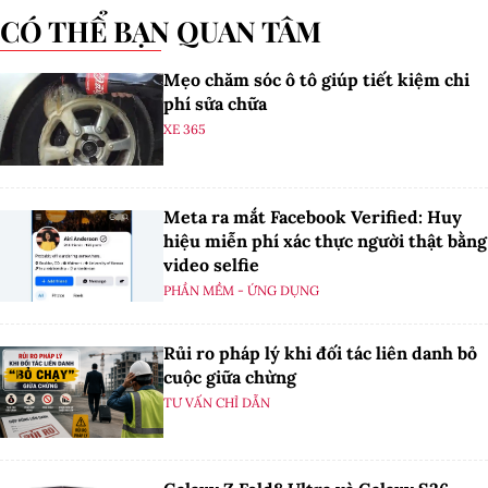
CÓ THỂ BẠN QUAN TÂM
Mẹo chăm sóc ô tô giúp tiết kiệm chi
phí sửa chữa
XE 365
Meta ra mắt Facebook Verified: Huy
hiệu miễn phí xác thực người thật bằng
video selfie
PHẦN MỀM - ỨNG DỤNG
Rủi ro pháp lý khi đối tác liên danh bỏ
cuộc giữa chừng
TƯ VẤN CHỈ DẪN