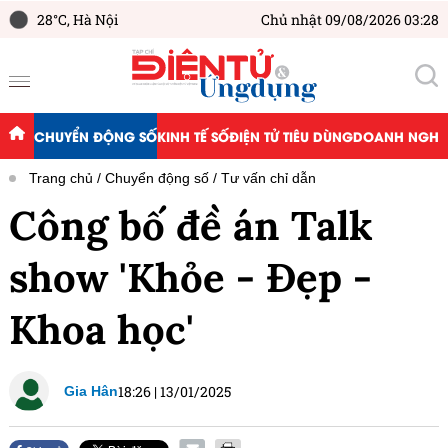
28°C,
Hà Nội
Chủ nhật 09/08/2026 03:28
CHUYỂN ĐỘNG SỐ
KINH TẾ SỐ
ĐIỆN TỬ TIÊU DÙNG
DOANH NGHIỆ
Trang chủ
Chuyển động số
Tư vấn chỉ dẫn
Công bố đề án Talk
show 'Khỏe - Đẹp -
Khoa học'
18:26
|
13/01/2025
Gia Hân