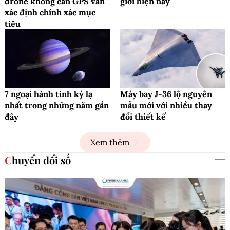
drone không cần GPS vẫn
giới hiện nay
xác định chính xác mục
tiêu
7 ngoại hành tinh kỳ lạ
Máy bay J-36 lộ nguyên
nhất trong những năm gần
mẫu mới với nhiều thay
đây
đổi thiết kế
Xem thêm
Chuyển đổi số