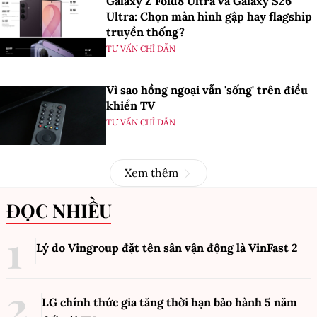
Galaxy Z Fold8 Ultra và Galaxy S26
Ultra: Chọn màn hình gập hay flagship
truyền thống?
TƯ VẤN CHỈ DẪN
Vì sao hồng ngoại vẫn 'sống' trên điều
khiển TV
TƯ VẤN CHỈ DẪN
Xem thêm
ĐỌC NHIỀU
Lý do Vingroup đặt tên sân vận động là VinFast
2
LG chính thức gia tăng thời hạn bảo hành 5 năm