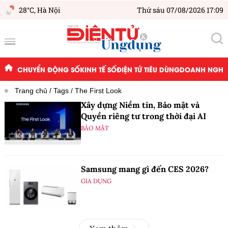
28°C,
Hà Nội
Thứ sáu 07/08/2026 17:09
CHUYỂN ĐỘNG SỐ
KINH TẾ SỐ
ĐIỆN TỬ TIÊU DÙNG
DOANH NGHIỆ
Trang chủ
Tags
The First Look
Xây dựng Niềm tin, Bảo mật và
Quyền riêng tư trong thời đại AI
BẢO MẬT
Samsung mang gì đến CES 2026?
GIA DỤNG