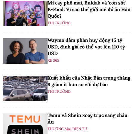
Mì cay phô mai, Buldak và 'cơn sốt'
K-Food: Vì sao thế giới mê đồ ăn Hàn
Quốc?
THỊ TRƯỜNG
Waymo đàm phán huy động 15 tỷ
USD, định giá có thể vọt lên 110 tỷ
USD
XE 365
Xuất khẩu của Nhật Bản trong tháng
8 giảm ít hơn so với dự báo
THỊ TRƯỜNG
Temu và Shein xoay trục sang châu
Âu
THƯƠNG MẠI ĐIỆN TỬ