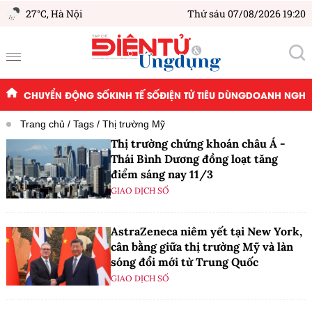
27°C,
Hà Nội
Thứ sáu 07/08/2026 19:20
CHUYỂN ĐỘNG SỐ
KINH TẾ SỐ
ĐIỆN TỬ TIÊU DÙNG
DOANH NGHIỆ
Trang chủ
Tags
Thị trường Mỹ
Thị trường chứng khoán châu Á -
Thái Bình Dương đồng loạt tăng
điểm sáng nay 11/3
GIAO DỊCH SỐ
AstraZeneca niêm yết tại New York,
cân bằng giữa thị trường Mỹ và làn
sóng đổi mới từ Trung Quốc
GIAO DỊCH SỐ