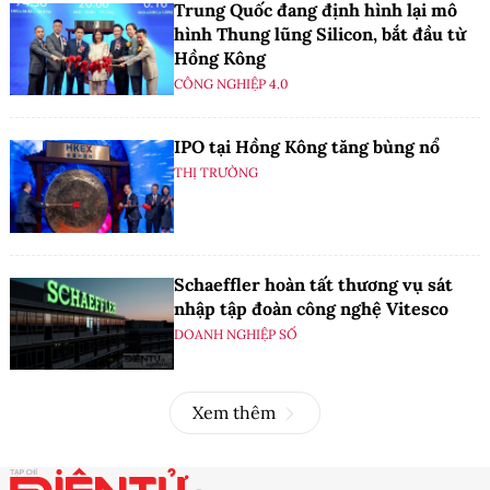
Trung Quốc đang định hình lại mô
hình Thung lũng Silicon, bắt đầu từ
Hồng Kông
CÔNG NGHIỆP 4.0
IPO tại Hồng Kông tăng bùng nổ
THỊ TRƯỜNG
Schaeffler hoàn tất thương vụ sát
nhập tập đoàn công nghệ Vitesco
DOANH NGHIỆP SỐ
Xem thêm