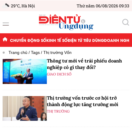
29°C,
Hà Nội
Thứ năm 06/08/2026 09:33
CHUYỂN ĐỘNG SỐ
KINH TẾ SỐ
ĐIỆN TỬ TIÊU DÙNG
DOANH NGHIỆ
Trang chủ
Tags
Thị trường Vốn
Thông tư mới về trái phiếu doanh
nghiệp có gì thay đổi?
GIAO DỊCH SỐ
Thị trường vốn trước cơ hội trở
thành động lực tăng trưởng mới
THỊ TRƯỜNG