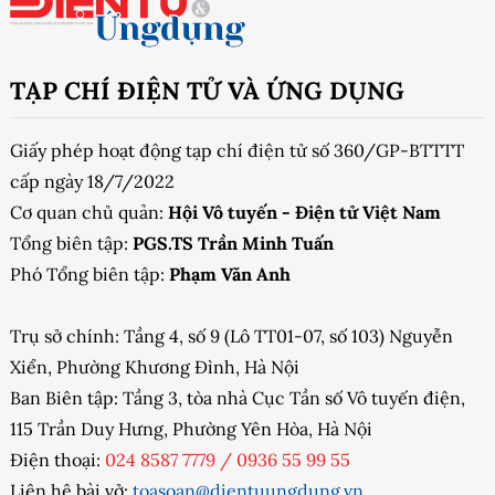
TẠP CHÍ ĐIỆN TỬ VÀ ỨNG DỤNG
Giấy phép hoạt động tạp chí điện tử số 360/GP-BTTTT
cấp ngày 18/7/2022
Cơ quan chủ quản:
Hội Vô tuyến - Điện tử Việt Nam
Tổng biên tập:
PGS.TS Trần Minh Tuấn
Phó Tổng biên tập:
Phạm Văn Anh
Trụ sở chính: Tầng 4, số 9 (Lô TT01-07, số 103) Nguyễn
Xiển, Phường Khương Đình, Hà Nội
Ban Biên tập: Tầng 3, tòa nhà Cục Tần số Vô tuyến điện,
115 Trần Duy Hưng, Phường Yên Hòa, Hà Nội
Điện thoại:
024 8587 7779
/
0936 55 99 55
Liên hệ bài vở:
toasoan@dientuungdung.vn