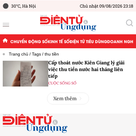
30°C,
Hà Nội
Chủ nhật 09/08/2026 23:18
CHUYỂN ĐỘNG SỐ
KINH TẾ SỐ
ĐIỆN TỬ TIÊU DÙNG
DOANH NGHIỆ
Trang chủ
Tags
thu tiền
Cấp thoát nước Kiên Giang lý giải
việc thu tiền nước hai tháng liên
tiếp
CUỘC SỐNG SỐ
Xem thêm