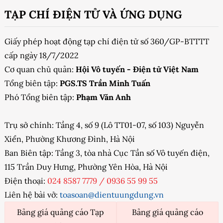
TẠP CHÍ ĐIỆN TỬ VÀ ỨNG DỤNG
Giấy phép hoạt động tạp chí điện tử số 360/GP-BTTTT
cấp ngày 18/7/2022
Cơ quan chủ quản:
Hội Vô tuyến - Điện tử Việt Nam
Tổng biên tập:
PGS.TS Trần Minh Tuấn
Phó Tổng biên tập:
Phạm Văn Anh
Trụ sở chính: Tầng 4, số 9 (Lô TT01-07, số 103) Nguyễn
Xiển, Phường Khương Đình, Hà Nội
Ban Biên tập: Tầng 3, tòa nhà Cục Tần số Vô tuyến điện,
115 Trần Duy Hưng, Phường Yên Hòa, Hà Nội
Điện thoại:
024 8587 7779
/
0936 55 99 55
Liên hệ bài vở:
toasoan@dientuungdung.vn
Bảng giá quảng cáo Tạp
Bảng giá quảng cáo