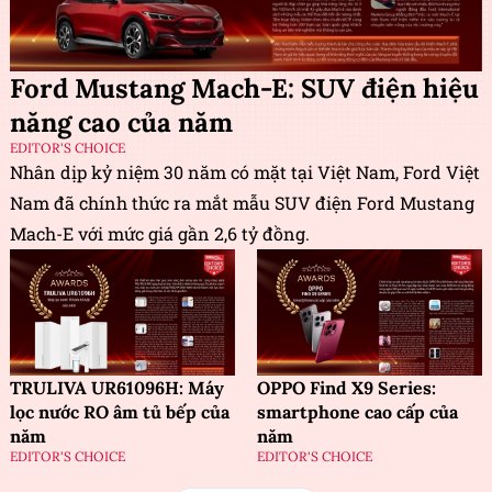
Ford Mustang Mach-E: SUV điện hiệu
năng cao của năm
EDITOR'S CHOICE
Nhân dịp kỷ niệm 30 năm có mặt tại Việt Nam, Ford Việt
Nam đã chính thức ra mắt mẫu SUV điện Ford Mustang
Mach-E với mức giá gần 2,6 tỷ đồng.
TRULIVA UR61096H: Máy
OPPO Find X9 Series:
lọc nước RO âm tủ bếp của
smartphone cao cấp của
năm
năm
EDITOR'S CHOICE
EDITOR'S CHOICE