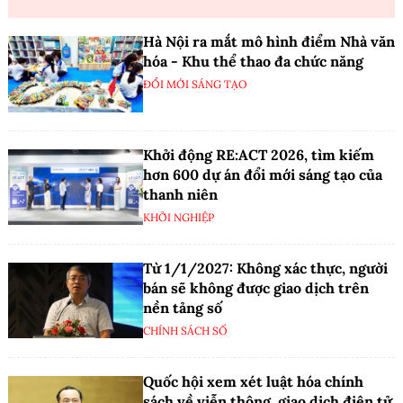
Hà Nội ra mắt mô hình điểm Nhà văn
hóa - Khu thể thao đa chức năng
ĐỔI MỚI SÁNG TẠO
Khởi động RE:ACT 2026, tìm kiếm
hơn 600 dự án đổi mới sáng tạo của
thanh niên
KHỞI NGHIỆP
Từ 1/1/2027: Không xác thực, người
bán sẽ không được giao dịch trên
nền tảng số
CHÍNH SÁCH SỐ
Quốc hội xem xét luật hóa chính
sách về viễn thông, giao dịch điện tử