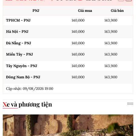
PNJ
Giá mua
Giá bán
TPHCM - PNJ
140,000
143,900
Hà Nội - PNJ
140,000
143,900
Đà Nẵng - PNJ
140,000
143,900
Miền Tây - PNJ
140,000
143,900
Tây Nguyên - PNJ
140,000
143,900
Đông Nam Bộ - PNJ
140,000
143,900
Cập nhật: 09/08/2026 19:00
Xe và phương tiện