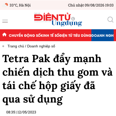
33°C,
Hà Nội
Chủ nhật 09/08/2026 19:03
CHUYỂN ĐỘNG SỐ
KINH TẾ SỐ
ĐIỆN TỬ TIÊU DÙNG
DOANH NGHIỆ
Trang chủ
Doanh nghiệp số
Tetra Pak đẩy mạnh
chiến dịch thu gom và
tái chế hộp giấy đã
qua sử dụng
08:35
|
12/05/2023