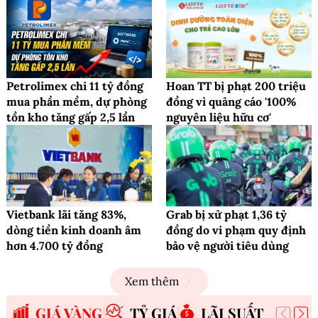
Petrolimex chi 11 tỷ đồng
Hoan TT bị phạt 200 triệu
mua phần mềm, dự phòng
đồng vì quảng cáo '100%
tồn kho tăng gấp 2,5 lần
nguyên liệu hữu cơ'
Vietbank lãi tăng 83%,
Grab bị xử phạt 1,36 tỷ
dòng tiền kinh doanh âm
đồng do vi phạm quy định
hơn 4.700 tỷ đồng
bảo vệ người tiêu dùng
Xem thêm
GIÁ VÀNG
TỶ GIÁ
LÃI SUẤT