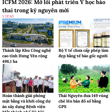
ICFM 2026: Mở lối phát triển Y học bào
thai trong kỷ nguyên mới
Y TẾ SỐ
Thành lập Khu Công nghệ
Bộ Y tế chưa cấp phép làm
cao tỉnh Hưng Yên rộng
đẹp bằng tế bào gốc người
496,1 ha
Hoàn thành giải phóng
Thái Nguyên đưa 149 vùng
mặt bằng và khởi công dự
chè lên bản đồ số bằng
án xây dựng Bệnh viện
GPS
Mắt thành phố Hà Nội