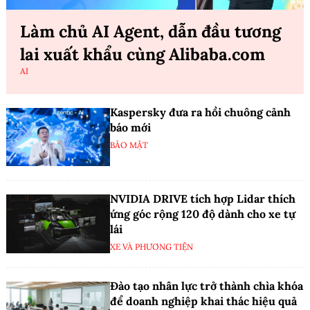
Làm chủ AI Agent, dẫn đầu tương
lai xuất khẩu cùng Alibaba.com
AI
Kaspersky đưa ra hồi chuông cảnh
báo mới
BẢO MẬT
NVIDIA DRIVE tích hợp Lidar thích
ứng góc rộng 120 độ dành cho xe tự
lái
XE VÀ PHƯƠNG TIỆN
Đào tạo nhân lực trở thành chìa khóa
để doanh nghiệp khai thác hiệu quả