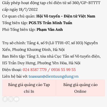
Giấy phép hoạt động tạp chí điện tử số 360/GP-BTTTT
cấp ngày 18/7/2022
Cơ quan chủ quản:
Hội Vô tuyến - Điện tử Việt Nam
Tổng biên tập:
PGS.TS Trần Minh Tuấn
Phó Tổng biên tập:
Phạm Văn Anh
Trụ sở chính: Tầng 4, số 9 (Lô TT01-07, số 103) Nguyễn
Xiển, Phường Khương Đình, Hà Nội
Ban Biên tập: Tầng 3, tòa nhà Cục Tần số Vô tuyến điện,
115 Trần Duy Hưng, Phường Yên Hòa, Hà Nội
Điện thoại:
024 8587 7779
/
0936 55 99 55
Liên hệ bài vở:
toasoan@dientuungdung.vn
Bảng giá quảng cáo Tạp
Bảng giá quảng cáo
chí In
Online