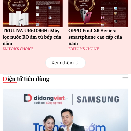
TRULIVA UR61096H: Máy
OPPO Find X9 Series:
lọc nước RO âm tủ bếp của
smartphone cao cấp của
năm
năm
EDITOR'S CHOICE
EDITOR'S CHOICE
Xem thêm
Điện tử tiêu dùng