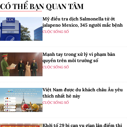
CÓ THỂ BẠN QUAN TÂM
Mỹ điều tra dịch Salmonella từ ớt
jalapeno Mexico, 345 người mắc bệnh
CUỘC SỐNG SỐ
Mạnh tay trong xử lý vi phạm bản
quyền trên môi trường số
CUỘC SỐNG SỐ
Việt Nam được du khách châu Âu yêu
thích nhất hè này
CUỘC SỐNG SỐ
Khởi tố 29 bị can vụ gian lận điểm thi