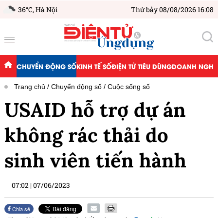
36°C,
Hà Nội
Thứ bảy 08/08/2026 16:08
CHUYỂN ĐỘNG SỐ
KINH TẾ SỐ
ĐIỆN TỬ TIÊU DÙNG
DOANH NGHIỆ
Trang chủ
Chuyển động số
Cuộc sống số
USAID hỗ trợ dự án
không rác thải do
sinh viên tiến hành
07:02
|
07/06/2023
Chia sẻ