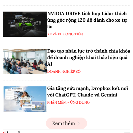
NVIDIA DRIVE tích hợp Lidar thích
ứng góc rộng 120 độ dành cho xe tự
lái
XE VÀ PHƯƠNG TIỆN
Đào tạo nhân lực trở thành chìa khóa
để doanh nghiệp khai thác hiệu quả
AI
DOANH NGHIỆP SỐ
Gia tăng sức mạnh, Dropbox kết nối
với ChatGPT, Claude và Gemini
PHẦN MỀM - ỨNG DỤNG
Xem thêm