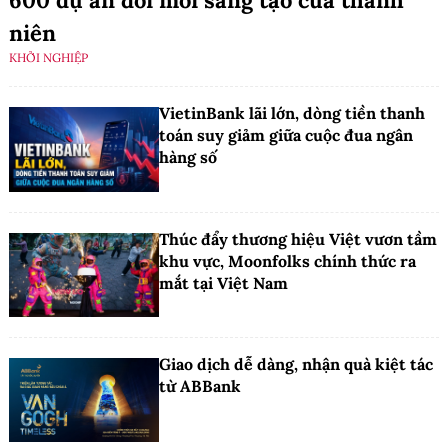
600 dự án đổi mới sáng tạo của thanh
niên
KHỞI NGHIỆP
VietinBank lãi lớn, dòng tiền thanh
toán suy giảm giữa cuộc đua ngân
hàng số
Thúc đẩy thương hiệu Việt vươn tầm
khu vực, Moonfolks chính thức ra
mắt tại Việt Nam
Giao dịch dễ dàng, nhận quà kiệt tác
từ ABBank