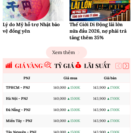
Lý do Mỹ hỗ trợ Nhật bảo
Thế Giới Di Động lãi lớn
vệ đồng yên
nửa đầu 2026, nợ phải trả
tăng thêm 35%
Xem thêm
GIÁ VÀNG
TỶ GIÁ
LÃI SUẤT
PNJ
Giá mua
Giá bán
TPHCM - PNJ
140,000
▲1500K
143,900
▲1700K
Hà Nội - PNJ
140,000
▲1500K
143,900
▲1700K
Đà Nẵng - PNJ
140,000
▲1500K
143,900
▲1700K
Miền Tây - PNJ
140,000
▲1500K
143,900
▲1700K
Tây Nguyên - PNJ
140,000
▲1500K
143,900
▲1700K