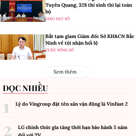
Tuyên Quang, 328 thí sinh thi lại toàn
bộ
GIÁO DỤC SỐ
Bắt tạm giam Giám đốc Sở KH&CN Bắc
Ninh về tội nhận hối lộ
CUỘC SỐNG SỐ
Xem thêm
ĐỌC NHIỀU
Lý do Vingroup đặt tên sân vận động là VinFast
2
LG chính thức gia tăng thời hạn bảo hành 5 năm
đối với TV