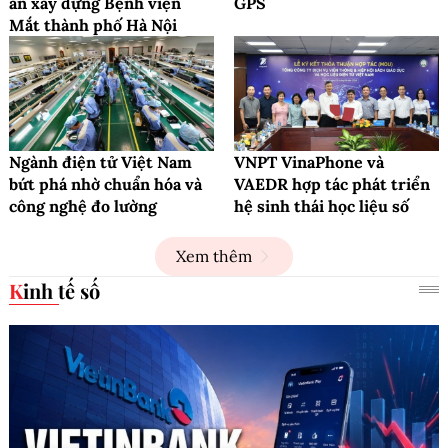
án xây dựng Bệnh viện
GPS
Mắt thành phố Hà Nội
Ngành điện tử Việt Nam
VNPT VinaPhone và
bứt phá nhờ chuẩn hóa và
VAEDR hợp tác phát triển
công nghệ đo lường
hệ sinh thái học liệu số
Xem thêm
Kinh tế số