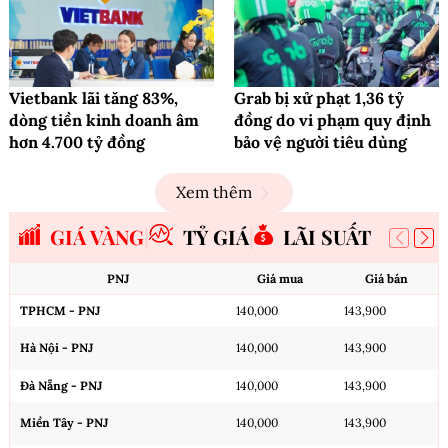
Vietbank lãi tăng 83%,
Grab bị xử phạt 1,36 tỷ
dòng tiền kinh doanh âm
đồng do vi phạm quy định
hơn 4.700 tỷ đồng
bảo vệ người tiêu dùng
Xem thêm
GIÁ VÀNG
TỶ GIÁ
LÃI SUẤT
PNJ
Giá mua
Giá bán
TPHCM - PNJ
140,000
143,900
Hà Nội - PNJ
140,000
143,900
Đà Nẵng - PNJ
140,000
143,900
Miền Tây - PNJ
140,000
143,900