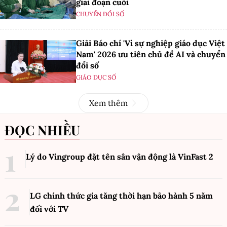
giai đoạn cuối
CHUYỂN ĐỔI SỐ
Giải Báo chí 'Vì sự nghiệp giáo dục Việt
Nam' 2026 ưu tiên chủ đề AI và chuyển
đổi số
GIÁO DỤC SỐ
Xem thêm
ĐỌC NHIỀU
Lý do Vingroup đặt tên sân vận động là VinFast
2
LG chính thức gia tăng thời hạn bảo hành 5 năm
đối với TV