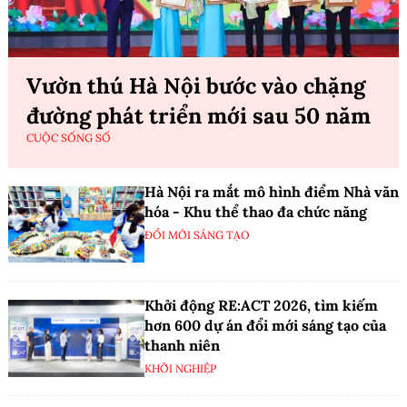
Vườn thú Hà Nội bước vào chặng
đường phát triển mới sau 50 năm
CUỘC SỐNG SỐ
Hà Nội ra mắt mô hình điểm Nhà văn
hóa - Khu thể thao đa chức năng
ĐỔI MỚI SÁNG TẠO
Khởi động RE:ACT 2026, tìm kiếm
hơn 600 dự án đổi mới sáng tạo của
thanh niên
KHỞI NGHIỆP