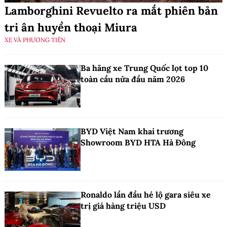
Lamborghini Revuelto ra mắt phiên bản
tri ân huyền thoại Miura
XE VÀ PHƯƠNG TIỆN
Ba hãng xe Trung Quốc lọt top 10
toàn cầu nửa đầu năm 2026
BYD Việt Nam khai trương
Showroom BYD HTA Hà Đông
Ronaldo lần đầu hé lộ gara siêu xe
trị giá hàng triệu USD