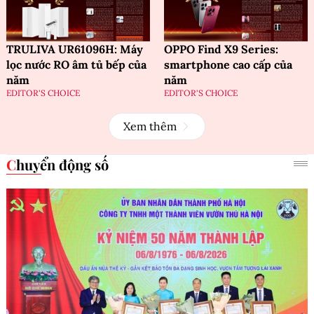
TRULIVA UR61096H: Máy
OPPO Find X9 Series:
lọc nước RO âm tủ bếp của
smartphone cao cấp của
năm
năm
EDITOR'S CHOICE
EDITOR'S CHOICE
Xem thêm
Chuyển động số