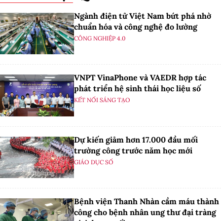
Ngành điện tử Việt Nam bứt phá nhờ
chuẩn hóa và công nghệ đo lường
CÔNG NGHIỆP 4.0
VNPT VinaPhone và VAEDR hợp tác
phát triển hệ sinh thái học liệu số
KẾT NỐI SÁNG TẠO
Dự kiến giảm hơn 17.000 đầu mối
trường công trước năm học mới
GIÁO DỤC SỐ
Bệnh viện Thanh Nhàn cầm máu thành
công cho bệnh nhân ung thư đại tràng