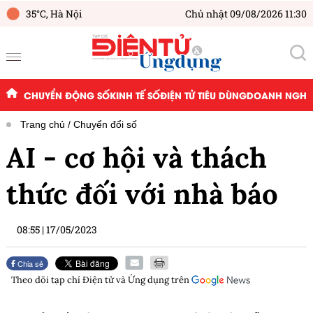
35°C,
Hà Nội
Chủ nhật 09/08/2026 11:30
CHUYỂN ĐỘNG SỐ
KINH TẾ SỐ
ĐIỆN TỬ TIÊU DÙNG
DOANH NGHIỆ
Trang chủ
Chuyển đổi số
AI - cơ hội và thách
thức đối với nhà báo
08:55
|
17/05/2023
Chia sẻ
Theo dõi tạp chí
Điện tử và Ứng dụng
trên