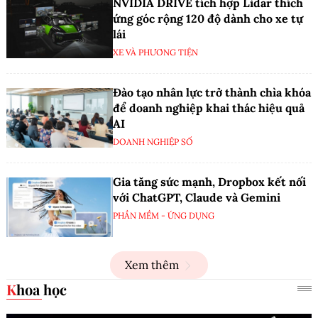
NVIDIA DRIVE tích hợp Lidar thích
ứng góc rộng 120 độ dành cho xe tự
lái
XE VÀ PHƯƠNG TIỆN
Đào tạo nhân lực trở thành chìa khóa
để doanh nghiệp khai thác hiệu quả
AI
DOANH NGHIỆP SỐ
Gia tăng sức mạnh, Dropbox kết nối
với ChatGPT, Claude và Gemini
PHẦN MỀM - ỨNG DỤNG
Xem thêm
Khoa học