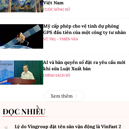
Việt Nam
CUỘC SỐNG SỐ
Mỹ cấp phép cho vệ tinh dự phòng
GPS đầu tiên của một công ty tư nhân
VŨ TRỤ - THIÊN VĂN
AI và bản quyền số đặt ra yêu cầu mới
khi sửa Luật Xuất bản
CHÍNH SÁCH SỐ
Xem thêm
ĐỌC NHIỀU
Lý do Vingroup đặt tên sân vận động là VinFast
2