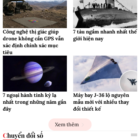
Công nghệ thị giác giúp
7 tàu ngầm nhanh nhất thế
drone không cần GPS vẫn
giới hiện nay
xác định chính xác mục
tiêu
7 ngoại hành tinh kỳ lạ
Máy bay J-36 lộ nguyên
nhất trong những năm gần
mẫu mới với nhiều thay
đây
đổi thiết kế
Xem thêm
Chuyển đổi số