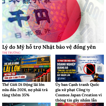
Lý do Mỹ hỗ trợ Nhật bảo vệ đồng yên
THỊ TRƯỜNG
Thế Giới Di Động lãi lớn
Ủy ban Cạnh tranh Quốc
nửa đầu 2026, nợ phải trả
gia xử phạt Công ty
tăng thêm 35%
Cosmos Japan Creation vì
thông tin gây nhầm lẫn