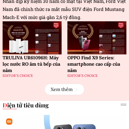
Nhân dịp kỷ niệm 30 năm có mặt tại Việt Nam, Ford Việt
Nam đã chính thức ra mắt mẫu SUV điện Ford Mustang
Mach-E với mức giá gần 2,6 tỷ đồng.
TRULIVA UR61096H: Máy
OPPO Find X9 Series:
lọc nước RO âm tủ bếp của
smartphone cao cấp của
năm
năm
EDITOR'S CHOICE
EDITOR'S CHOICE
Xem thêm
Điện tử tiêu dùng