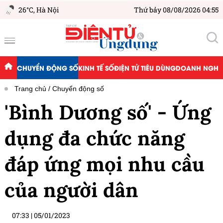
26°C,
Hà Nội
Thứ bảy 08/08/2026 04:55
CHUYỂN ĐỘNG SỐ
KINH TẾ SỐ
ĐIỆN TỬ TIÊU DÙNG
DOANH NGHIỆ
Trang chủ
Chuyển động số
'Bình Dương số' - Ứng
dụng đa chức năng
đáp ứng mọi nhu cầu
của người dân
07:33
|
05/01/2023