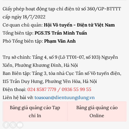
Giấy phép hoạt động tạp chí điện tử số 360/GP-BTTTT
cấp ngày 18/7/2022
Cơ quan chủ quản:
Hội Vô tuyến - Điện tử Việt Nam
Tổng biên tập:
PGS.TS Trần Minh Tuấn
Phó Tổng biên tập:
Phạm Văn Anh
Trụ sở chính: Tầng 4, số 9 (Lô TT01-07, số 103) Nguyễn
Xiển, Phường Khương Đình, Hà Nội
Ban Biên tập: Tầng 3, tòa nhà Cục Tần số Vô tuyến điện,
115 Trần Duy Hưng, Phường Yên Hòa, Hà Nội
Điện thoại:
024 8587 7779
/
0936 55 99 55
Liên hệ bài vở:
toasoan@dientuungdung.vn
Bảng giá quảng cáo Tạp
Bảng giá quảng cáo
chí In
Online