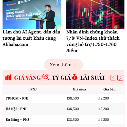
Làm chủ AI Agent, dẫn đầu
Nhận định chứng khoán
tương lai xuất khẩu cùng
7/8: VN-Index thử thách
Alibaba.com
vùng hỗ trợ 1.750-1.760
điểm
Xem thêm
GIÁ VÀNG
TỶ GIÁ
LÃI SUẤT
PNJ
Giá mua
Giá bán
TPHCM - PNJ
138,500
142,200
Hà Nội - PNJ
138,500
142,200
Đà Nẵng - PNJ
138,500
142,200