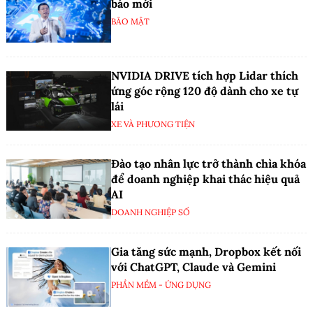
báo mới
BẢO MẬT
NVIDIA DRIVE tích hợp Lidar thích
ứng góc rộng 120 độ dành cho xe tự
lái
XE VÀ PHƯƠNG TIỆN
Đào tạo nhân lực trở thành chìa khóa
để doanh nghiệp khai thác hiệu quả
AI
DOANH NGHIỆP SỐ
Gia tăng sức mạnh, Dropbox kết nối
với ChatGPT, Claude và Gemini
PHẦN MỀM - ỨNG DỤNG