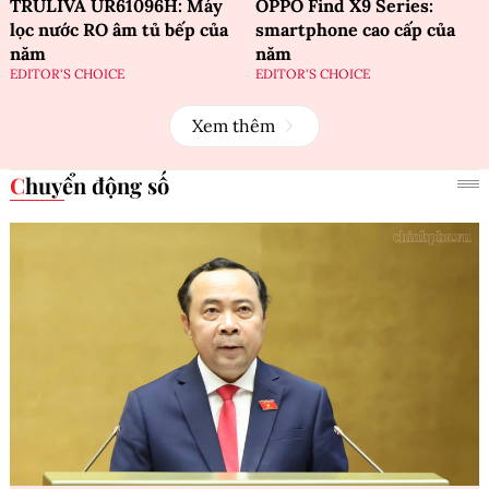
TRULIVA UR61096H: Máy
OPPO Find X9 Series:
lọc nước RO âm tủ bếp của
smartphone cao cấp của
năm
năm
EDITOR'S CHOICE
EDITOR'S CHOICE
Xem thêm
Chuyển động số