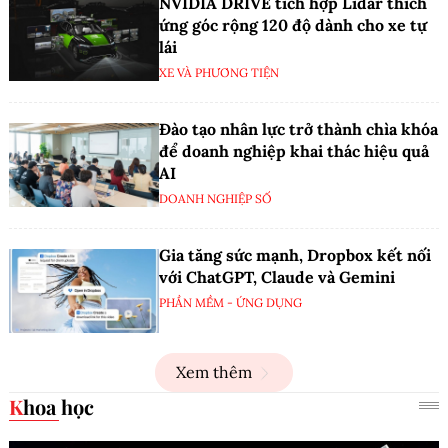
NVIDIA DRIVE tích hợp Lidar thích
ứng góc rộng 120 độ dành cho xe tự
lái
XE VÀ PHƯƠNG TIỆN
Đào tạo nhân lực trở thành chìa khóa
để doanh nghiệp khai thác hiệu quả
AI
DOANH NGHIỆP SỐ
Gia tăng sức mạnh, Dropbox kết nối
với ChatGPT, Claude và Gemini
PHẦN MỀM - ỨNG DỤNG
Xem thêm
Khoa học