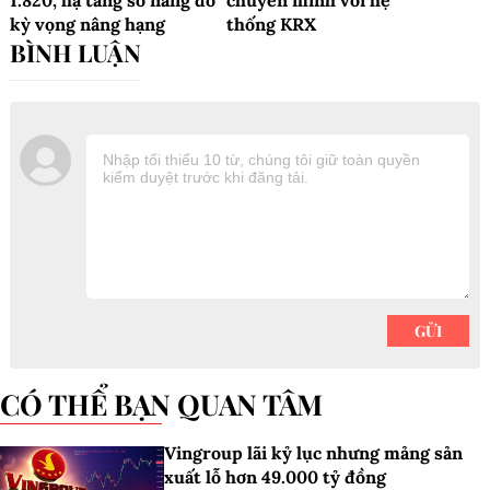
1.820, hạ tầng số nâng đỡ
chuyển mình với hệ
kỳ vọng nâng hạng
thống KRX
CÓ THỂ BẠN QUAN TÂM
Vingroup lãi kỷ lục nhưng mảng sản
xuất lỗ hơn 49.000 tỷ đồng