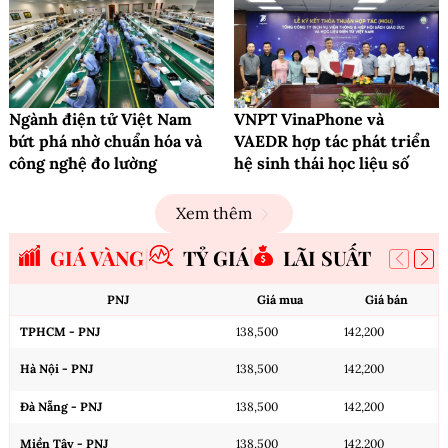
Ngành điện tử Việt Nam
VNPT VinaPhone và
bứt phá nhờ chuẩn hóa và
VAEDR hợp tác phát triển
công nghệ đo lường
hệ sinh thái học liệu số
Xem thêm
GIÁ VÀNG
TỶ GIÁ
LÃI SUẤT
PNJ
Giá mua
Giá bán
TPHCM - PNJ
138,500
142,200
Hà Nội - PNJ
138,500
142,200
Đà Nẵng - PNJ
138,500
142,200
Miền Tây - PNJ
138,500
142,200