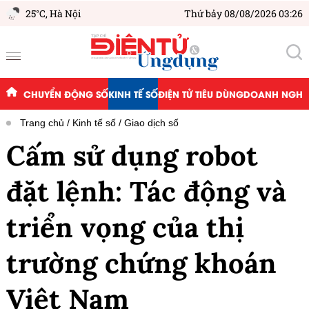
25°C,
Hà Nội
Thứ bảy 08/08/2026 03:26
CHUYỂN ĐỘNG SỐ
KINH TẾ SỐ
ĐIỆN TỬ TIÊU DÙNG
DOANH NGHIỆ
Trang chủ
Kinh tế số
Giao dịch số
Cấm sử dụng robot
đặt lệnh: Tác động và
triển vọng của thị
trường chứng khoán
Việt Nam