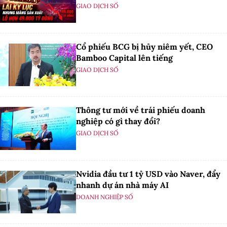
GIAO DỊCH SỐ
Cổ phiếu BCG bị hủy niêm yết, CEO
Bamboo Capital lên tiếng
GIAO DỊCH SỐ
Thông tư mới về trái phiếu doanh
nghiệp có gì thay đổi?
GIAO DỊCH SỐ
Nvidia đầu tư 1 tỷ USD vào Naver, đẩy
nhanh dự án nhà máy AI
DOANH NGHIỆP SỐ