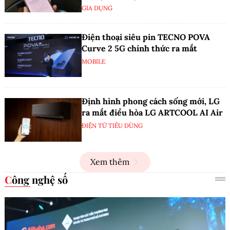
GIA DỤNG
Điện thoại siêu pin TECNO POVA
Curve 2 5G chính thức ra mắt
MOBILE
Định hình phong cách sống mới, LG
ra mắt điều hòa LG ARTCOOL AI Air
ĐIỆN TỬ TIÊU DÙNG
Xem thêm
Công nghệ số