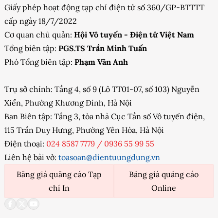
Giấy phép hoạt động tạp chí điện tử số 360/GP-BTTTT
cấp ngày 18/7/2022
Cơ quan chủ quản:
Hội Vô tuyến - Điện tử Việt Nam
Tổng biên tập:
PGS.TS Trần Minh Tuấn
Phó Tổng biên tập:
Phạm Văn Anh
Trụ sở chính: Tầng 4, số 9 (Lô TT01-07, số 103) Nguyễn
Xiển, Phường Khương Đình, Hà Nội
Ban Biên tập: Tầng 3, tòa nhà Cục Tần số Vô tuyến điện,
115 Trần Duy Hưng, Phường Yên Hòa, Hà Nội
Điện thoại:
024 8587 7779
/
0936 55 99 55
Liên hệ bài vở:
toasoan@dientuungdung.vn
Bảng giá quảng cáo Tạp
Bảng giá quảng cáo
chí In
Online