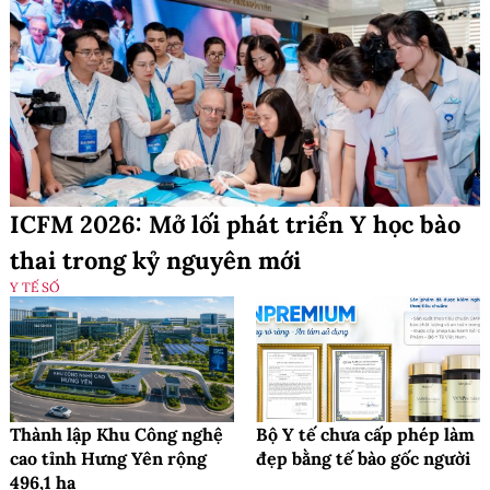
ICFM 2026: Mở lối phát triển Y học bào
thai trong kỷ nguyên mới
Y TẾ SỐ
Thành lập Khu Công nghệ
Bộ Y tế chưa cấp phép làm
cao tỉnh Hưng Yên rộng
đẹp bằng tế bào gốc người
496,1 ha