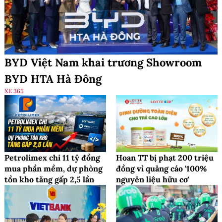
BYD Việt Nam khai trương Showroom
BYD HTA Hà Đông
XE 365
Petrolimex chi 11 tỷ đồng
Hoan TT bị phạt 200 triệu
mua phần mềm, dự phòng
đồng vì quảng cáo '100%
tồn kho tăng gấp 2,5 lần
nguyên liệu hữu cơ'