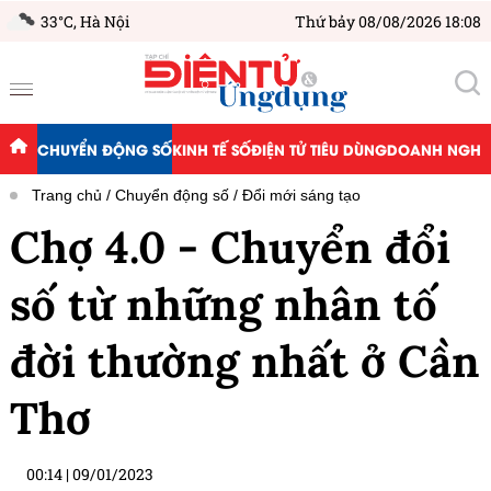
33°C,
Hà Nội
Thứ bảy 08/08/2026 18:08
CHUYỂN ĐỘNG SỐ
KINH TẾ SỐ
ĐIỆN TỬ TIÊU DÙNG
DOANH NGHIỆ
Trang chủ
Chuyển động số
Đổi mới sáng tạo
Chợ 4.0 - Chuyển đổi
số từ những nhân tố
đời thường nhất ở Cần
Thơ
00:14
|
09/01/2023