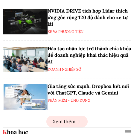
NVIDIA DRIVE tích hợp Lidar thích
ứng góc rộng 120 độ dành cho xe tự
lái
XE VÀ PHƯƠNG TIỆN
Đào tạo nhân lực trở thành chìa khóa
để doanh nghiệp khai thác hiệu quả
AI
DOANH NGHIỆP SỐ
Gia tăng sức mạnh, Dropbox kết nối
với ChatGPT, Claude và Gemini
PHẦN MỀM - ỨNG DỤNG
Xem thêm
Khoa học