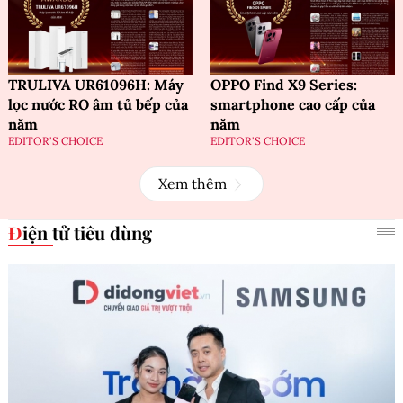
TRULIVA UR61096H: Máy
OPPO Find X9 Series:
lọc nước RO âm tủ bếp của
smartphone cao cấp của
năm
năm
EDITOR'S CHOICE
EDITOR'S CHOICE
Xem thêm
Điện tử tiêu dùng