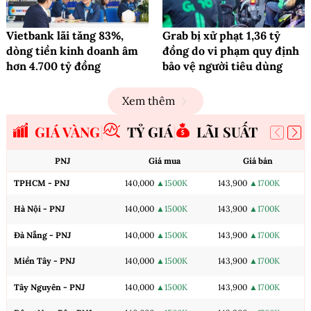
Vietbank lãi tăng 83%,
Grab bị xử phạt 1,36 tỷ
dòng tiền kinh doanh âm
đồng do vi phạm quy định
hơn 4.700 tỷ đồng
bảo vệ người tiêu dùng
Xem thêm
GIÁ VÀNG
TỶ GIÁ
LÃI SUẤT
PNJ
Giá mua
Giá bán
TPHCM - PNJ
140,000
▲1500K
143,900
▲1700K
Hà Nội - PNJ
140,000
▲1500K
143,900
▲1700K
Đà Nẵng - PNJ
140,000
▲1500K
143,900
▲1700K
Miền Tây - PNJ
140,000
▲1500K
143,900
▲1700K
Tây Nguyên - PNJ
140,000
▲1500K
143,900
▲1700K