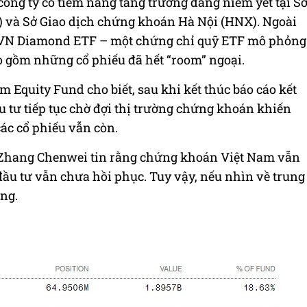
công ty có tiềm năng tăng trưởng đang niêm yết tại S
 và Sở Giao dịch chứng khoán Hà Nội (HNX). Ngoài
MVN Diamond ETF – một chứng chỉ quỹ ETF mô phỏng
 gồm những cổ phiếu đã hết “room” ngoại.
Equity Fund cho biết, sau khi kết thúc báo cáo kết
 tư tiếp tục chờ đợi thị trường chứng khoán khiến
ác cổ phiếu vẫn còn.
g Zhang Chenwei tin rằng chứng khoán Việt Nam vẫn
ầu tư vẫn chưa hồi phục. Tuy vậy, nếu nhìn về trung
áng.