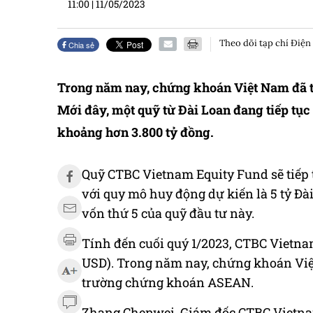
11:00
|
11/05/2023
Theo dõi tạp chí Điện
Chia sẻ
Trong năm nay, chứng khoán Việt Nam đã 
Mới đây, một quỹ từ Đài Loan đang tiếp tụ
khoảng hơn 3.800 tỷ đồng.
Quỹ CTBC Vietnam Equity Fund sẽ tiếp 
với quy mô huy động dự kiến là 5 tỷ Đài
vốn thứ 5 của quỹ đầu tư này.
Tính đến cuối quý 1/2023, CTBC Vietnam 
USD). Trong năm nay, chứng khoán Việ
trường chứng khoán ASEAN.
Zhang Chenwei, Giám đốc CTBC Vietnam 