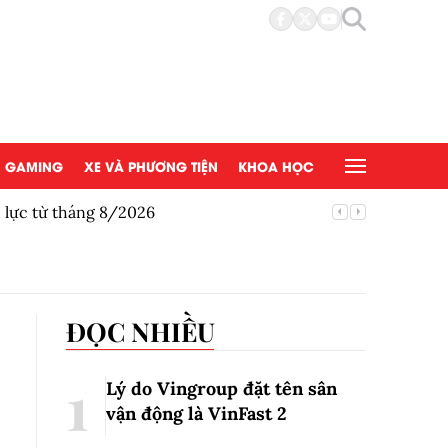
GAMING
XE VÀ PHƯƠNG TIỆN
KHOA HỌC
u lực từ tháng 8/2026
Honda gi
ĐỌC NHIỀU
Lý do Vingroup đặt tên sân
vận động là VinFast
2