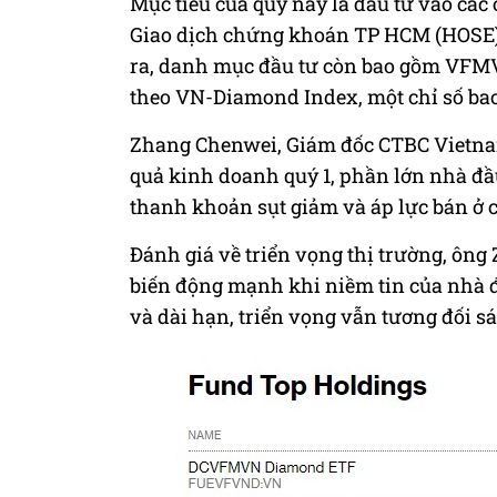
Mục tiêu của quỹ này là đầu tư vào các 
Giao dịch chứng khoán TP HCM (HOSE)
ra, danh mục đầu tư còn bao gồm VF
theo VN-Diamond Index, một chỉ số bao
Zhang Chenwei, Giám đốc CTBC Vietnam 
quả kinh doanh quý 1, phần lớn nhà đầu
thanh khoản sụt giảm và áp lực bán ở c
Đánh giá về triển vọng thị trường, ôn
biến động mạnh khi niềm tin của nhà đ
và dài hạn, triển vọng vẫn tương đối s