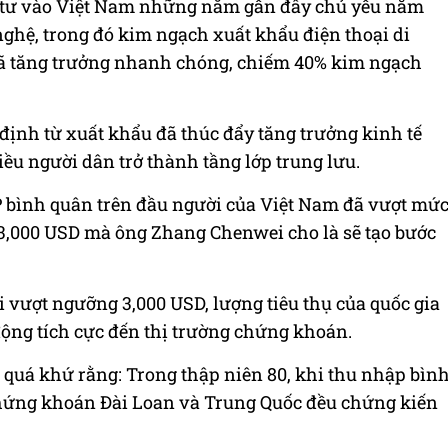
u tư vào Việt Nam những năm gần đây chủ yếu nằm
 nghệ, trong đó kim ngạch xuất khẩu điện thoại di
 đã tăng trưởng nhanh chóng, chiếm 40% kim ngạch
định từ xuất khẩu đã thúc đẩy tăng trưởng kinh tế
ều người dân trở thành tầng lớp trung lưu.
 bình quân trên đầu người của Việt Nam đã vượt mứ
3,000 USD mà ông Zhang Chenwei cho là sẽ tạo bước
 vượt ngưỡng 3,000 USD, lượng tiêu thụ của quốc gia
động tích cực đến thị trường chứng khoán.
 quá khứ rằng: Trong thập niên 80, khi thu nhập bìn
hứng khoán Đài Loan và Trung Quốc đều chứng kiến