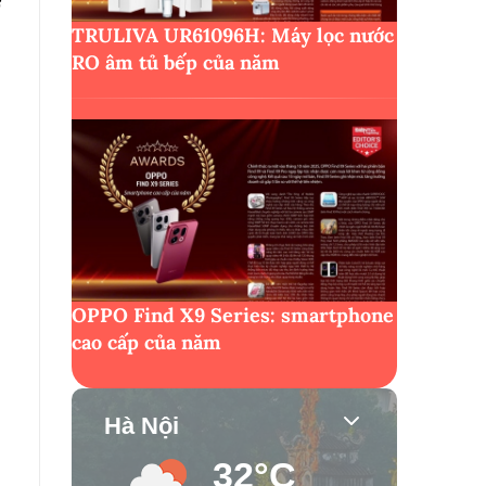
ở
TRULIVA UR61096H: Máy lọc nước
RO âm tủ bếp của năm
OPPO Find X9 Series: smartphone
cao cấp của năm
Hà Nội
32°C