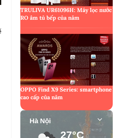
TRULIVA UR61096H: Máy lọc nước
RO âm tủ bếp của năm
ế
OPPO Find X9 Series: smartphone
cao cấp của năm
Hà Nội
27°C