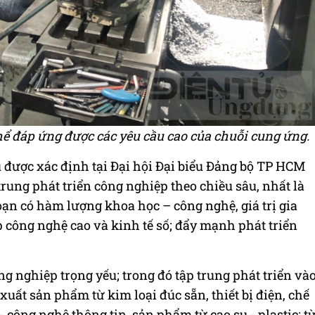
hể đáp ứng được các yêu cầu cao của chuỗi cung ứng.
 được xác định tại Đại hội Đại biểu Đảng bộ TP HCM
trung phát triển công nghiệp theo chiều sâu, nhất là
n có hàm lượng khoa học – công nghệ, giá trị gia
 công nghệ cao và kinh tế số; đẩy mạnh phát triển
ông nghiệp trọng yếu; trong đó tập trung phát triển và
uất sản phẩm từ kim loại đúc sẵn, thiết bị điện, chế
 công nghệ thông tin, sản phẩm từ cao su - plastic; t