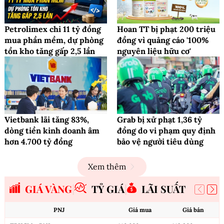
Petrolimex chi 11 tỷ đồng
Hoan TT bị phạt 200 triệu
mua phần mềm, dự phòng
đồng vì quảng cáo '100%
tồn kho tăng gấp 2,5 lần
nguyên liệu hữu cơ'
Vietbank lãi tăng 83%,
Grab bị xử phạt 1,36 tỷ
dòng tiền kinh doanh âm
đồng do vi phạm quy định
hơn 4.700 tỷ đồng
bảo vệ người tiêu dùng
Xem thêm
GIÁ VÀNG
TỶ GIÁ
LÃI SUẤT
PNJ
Giá mua
Giá bán