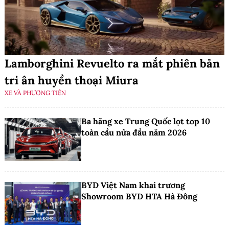
Lamborghini Revuelto ra mắt phiên bản
tri ân huyền thoại Miura
XE VÀ PHƯƠNG TIỆN
Ba hãng xe Trung Quốc lọt top 10
toàn cầu nửa đầu năm 2026
BYD Việt Nam khai trương
Showroom BYD HTA Hà Đông