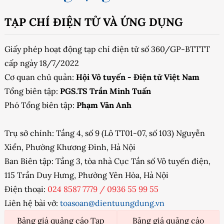
TẠP CHÍ ĐIỆN TỬ VÀ ỨNG DỤNG
Giấy phép hoạt động tạp chí điện tử số 360/GP-BTTTT
cấp ngày 18/7/2022
Cơ quan chủ quản:
Hội Vô tuyến - Điện tử Việt Nam
Tổng biên tập:
PGS.TS Trần Minh Tuấn
Phó Tổng biên tập:
Phạm Văn Anh
Trụ sở chính: Tầng 4, số 9 (Lô TT01-07, số 103) Nguyễn
Xiển, Phường Khương Đình, Hà Nội
Ban Biên tập: Tầng 3, tòa nhà Cục Tần số Vô tuyến điện,
115 Trần Duy Hưng, Phường Yên Hòa, Hà Nội
Điện thoại:
024 8587 7779
/
0936 55 99 55
Liên hệ bài vở:
toasoan@dientuungdung.vn
Bảng giá quảng cáo Tạp
Bảng giá quảng cáo