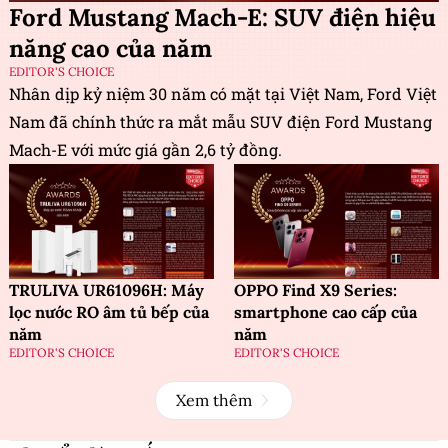
Ford Mustang Mach-E: SUV điện hiệu
năng cao của năm
EDITOR'S CHOICE
Nhân dịp kỷ niệm 30 năm có mặt tại Việt Nam, Ford Việt
Nam đã chính thức ra mắt mẫu SUV điện Ford Mustang
Mach-E với mức giá gần 2,6 tỷ đồng.
TRULIVA UR61096H: Máy
OPPO Find X9 Series:
lọc nước RO âm tủ bếp của
smartphone cao cấp của
năm
năm
EDITOR'S CHOICE
EDITOR'S CHOICE
Xem thêm