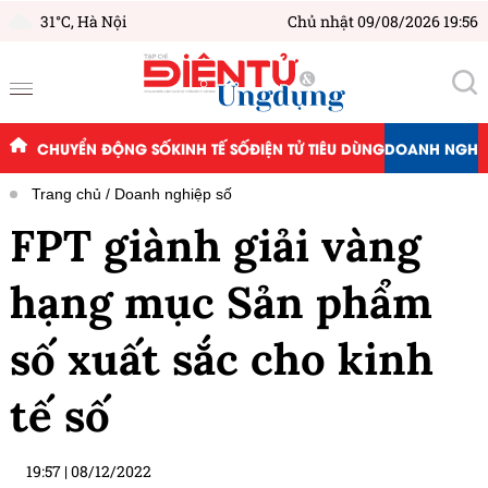
31°C,
Hà Nội
Chủ nhật 09/08/2026 19:56
CHUYỂN ĐỘNG SỐ
KINH TẾ SỐ
ĐIỆN TỬ TIÊU DÙNG
DOANH NGHIỆ
Trang chủ
Doanh nghiệp số
FPT giành giải vàng
hạng mục Sản phẩm
số xuất sắc cho kinh
tế số
19:57
|
08/12/2022