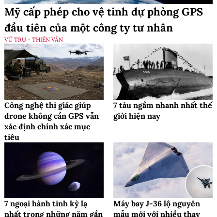
Mỹ cấp phép cho vệ tinh dự phòng GPS
đầu tiên của một công ty tư nhân
VŨ TRỤ - THIÊN VĂN
Công nghệ thị giác giúp
7 tàu ngầm nhanh nhất thế
drone không cần GPS vẫn
giới hiện nay
xác định chính xác mục
tiêu
7 ngoại hành tinh kỳ lạ
Máy bay J-36 lộ nguyên
nhất trong những năm gần
mẫu mới với nhiều thay