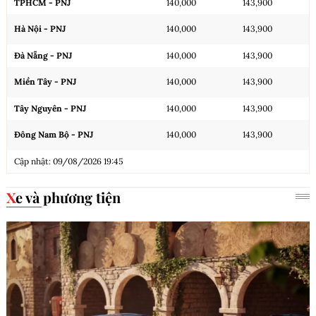
TPHCM - PNJ
140,000
143,900
Hà Nội - PNJ
140,000
143,900
Đà Nẵng - PNJ
140,000
143,900
Miền Tây - PNJ
140,000
143,900
Tây Nguyên - PNJ
140,000
143,900
Đông Nam Bộ - PNJ
140,000
143,900
Cập nhật: 09/08/2026 19:45
Xe và phương tiện