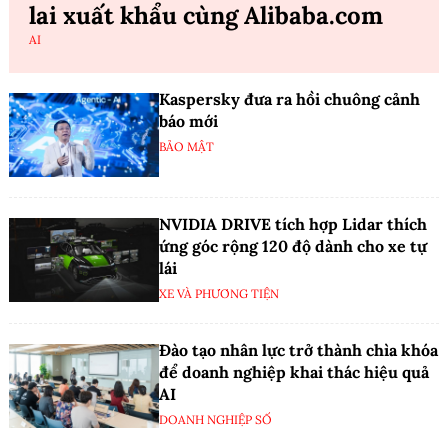
lai xuất khẩu cùng Alibaba.com
AI
Kaspersky đưa ra hồi chuông cảnh
báo mới
BẢO MẬT
NVIDIA DRIVE tích hợp Lidar thích
ứng góc rộng 120 độ dành cho xe tự
lái
XE VÀ PHƯƠNG TIỆN
Đào tạo nhân lực trở thành chìa khóa
để doanh nghiệp khai thác hiệu quả
AI
DOANH NGHIỆP SỐ