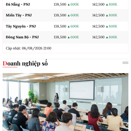
Đà Nẵng - PNJ
138,500
▲600K
142,500
▲800K
Miền Tây - PNJ
138,500
▲600K
142,500
▲800K
Tây Nguyên - PNJ
138,500
▲600K
142,500
▲800K
Đông Nam Bộ - PNJ
138,500
▲600K
142,500
▲800K
Cập nhật: 06/08/2026 21:00
Doanh nghiệp số