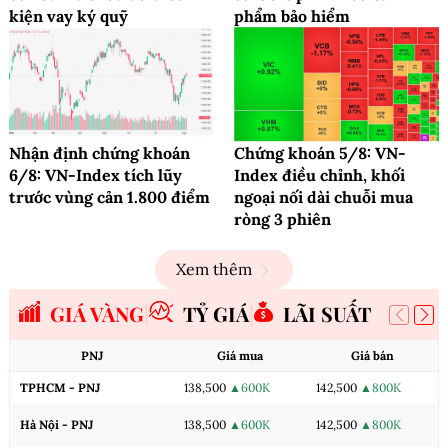
kiện vay ký quỹ
phẩm bảo hiểm
Nhận định chứng khoán
Chứng khoán 5/8: VN-
6/8: VN-Index tích lũy
Index điều chỉnh, khối
trước vùng cản 1.800 điểm
ngoại nối dài chuỗi mua
ròng 3 phiên
Xem thêm
GIÁ VÀNG
TỶ GIÁ
LÃI SUẤT
PNJ
Giá mua
Giá bán
TPHCM - PNJ
138,500
▲600K
142,500
▲800K
Hà Nội - PNJ
138,500
▲600K
142,500
▲800K