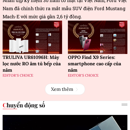
Nhân dịp kỷ niệm 30 năm có mặt tại Việt Nam, Ford Việt
Nam đã chính thức ra mắt mẫu SUV điện Ford Mustang
Mach-E với mức giá gần 2,6 tỷ đồng.
TRULIVA UR61096H: Máy
OPPO Find X9 Series:
lọc nước RO âm tủ bếp của
smartphone cao cấp của
năm
năm
EDITOR'S CHOICE
EDITOR'S CHOICE
Xem thêm
Chuyển động số