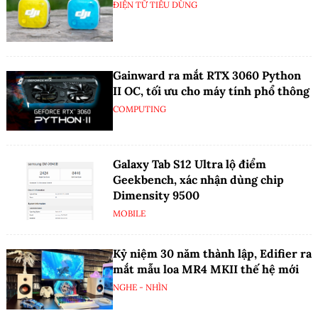
ĐIỆN TỬ TIÊU DÙNG
Gainward ra mắt RTX 3060 Python
II OC, tối ưu cho máy tính phổ thông
COMPUTING
Galaxy Tab S12 Ultra lộ điểm
Geekbench, xác nhận dùng chip
Dimensity 9500
MOBILE
Kỷ niệm 30 năm thành lập, Edifier ra
mắt mẫu loa MR4 MKII thế hệ mới
NGHE - NHÌN