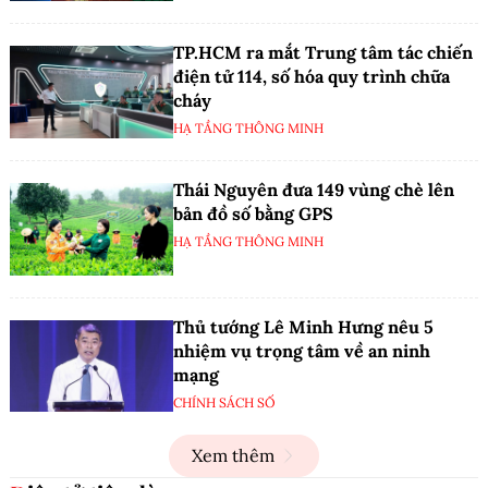
TP.HCM ra mắt Trung tâm tác chiến
điện tử 114, số hóa quy trình chữa
cháy
HẠ TẦNG THÔNG MINH
Thái Nguyên đưa 149 vùng chè lên
bản đồ số bằng GPS
HẠ TẦNG THÔNG MINH
Thủ tướng Lê Minh Hưng nêu 5
nhiệm vụ trọng tâm về an ninh
mạng
CHÍNH SÁCH SỐ
Xem thêm