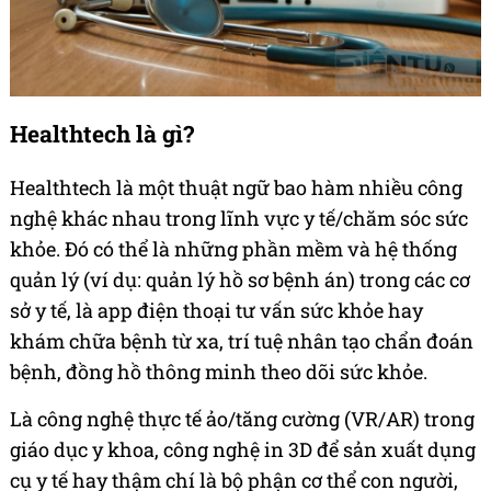
Healthtech là gì?
Healthtech là một thuật ngữ bao hàm nhiều công
nghệ khác nhau trong lĩnh vực y tế/chăm sóc sức
khỏe. Đó có thể là những phần mềm và hệ thống
quản lý (ví dụ: quản lý hồ sơ bệnh án) trong các cơ
sở y tế, là app điện thoại tư vấn sức khỏe hay
khám chữa bệnh từ xa, trí tuệ nhân tạo chẩn đoán
bệnh, đồng hồ thông minh theo dõi sức khỏe.
Là công nghệ thực tế ảo/tăng cường (VR/AR) trong
giáo dục y khoa, công nghệ in 3D để sản xuất dụng
cụ y tế hay thậm chí là bộ phận cơ thể con người,