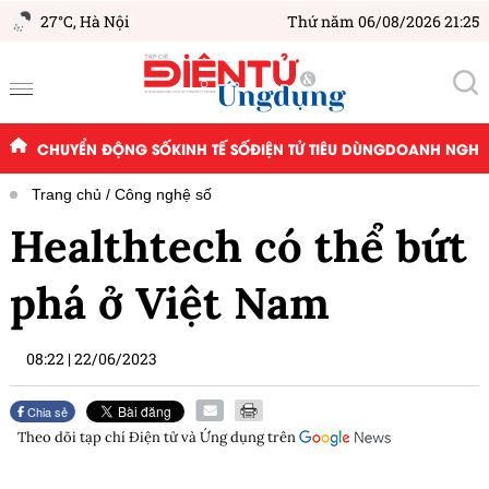
27°C,
Hà Nội
Thứ năm 06/08/2026 21:25
CHUYỂN ĐỘNG SỐ
KINH TẾ SỐ
ĐIỆN TỬ TIÊU DÙNG
DOANH NGHIỆ
Trang chủ
Công nghệ số
Healthtech có thể bứt
phá ở Việt Nam
08:22
|
22/06/2023
Chia sẻ
Theo dõi tạp chí
Điện tử và Ứng dụng
trên