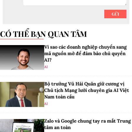
CÓ THỂ BẠN QUAN TÂM
Vì sao các doanh nghiệp chuyển sang
mã nguồn mở để đảm bảo chủ quyền
AI?
AI
Bộ trưởng Vũ Hải Quân giữ cương vị
Chủ tịch Mạng lưới chuyên gia AI Việt
Nam toàn cầu
AI
Zalo và Google chung tay ra mắt Trung
tâm an toàn