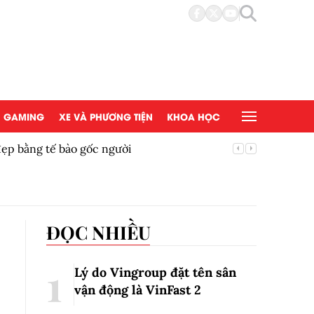
GAMING
XE VÀ PHƯƠNG TIỆN
KHOA HỌC
đẹp bằng tế bào gốc người
Copy/Pas
ĐỌC NHIỀU
Lý do Vingroup đặt tên sân
vận động là VinFast
2