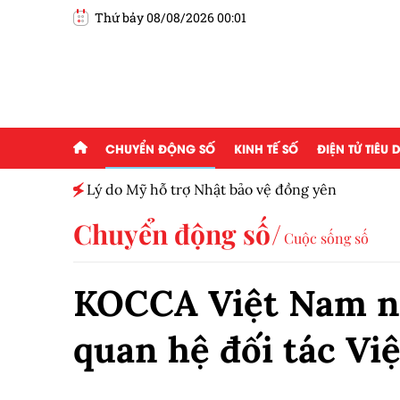
Thứ bảy 08/08/2026 00:01
CHUYỂN ĐỘNG SỐ
KINH TẾ SỐ
ĐIỆN TỬ TIÊU
h toàn
Lý do Mỹ hỗ trợ Nhật bảo vệ đồng yên
Chuyển động số
Cuộc sống số
KOCCA Việt Nam nỗ
quan hệ đối tác Vi