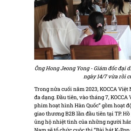
Ông Hong Jeong Yong - Giám đốc đại d
ngày 14/7 vừa rồi 
Trong nửa cuối năm 2023, KOCCA Việt N
đa dạng. Đầu tiên, vào tháng 7, KOCCA 
phim hoạt hình Hàn Quốc” gồm hoạt độn
giao thương B2B lần đầu tiên tại TP. H
ủng hộ nhiệt tình của những người hâm
Nam sẽ tổ chức cuộc thi “Bài hát K-Pop 