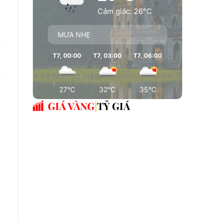
Cảm giác: 26°C
MƯA NHẸ
T7, 00:00
T7, 03:00
T7, 06:00
T7, 09:00
T7
27°C
32°C
35°C
36°C
GIÁ VÀNG
TỶ GIÁ