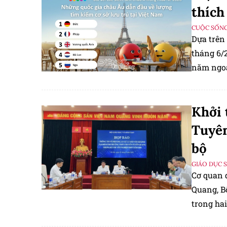
thích
CUỘC SỐNG
Dựa trên 
tháng 6/
năm ngoá
tìm kiếm 
Khởi 
Tuyên
bộ
GIÁO DỤC 
Cơ quan đ
Quang, Bộ
trong hai