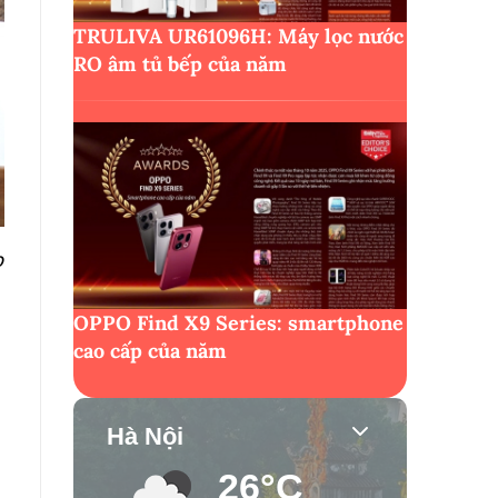
TRULIVA UR61096H: Máy lọc nước
RO âm tủ bếp của năm
o
OPPO Find X9 Series: smartphone
cao cấp của năm
Hà Nội
26°C