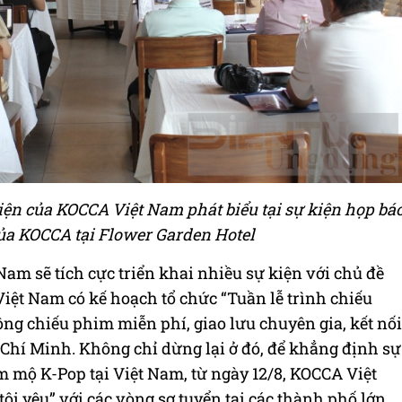
iện của KOCCA Việt Nam phát biểu tại
sự kiện họp bá
của KOCCA tại Flower Garden Hotel
am sẽ tích cực triển khai nhiều sự kiện với chủ đề
Việt Nam có kế hoạch tổ chức “Tuần lễ trình chiếu
g chiếu phim miễn phí, giao lưu chuyên gia, kết nối
ồ Chí Minh. Không chỉ dừng lại ở đó, để khẳng định sự
 mộ K-Pop tại Việt Nam, từ ngày 12/8, KOCCA Việt
tôi yêu” với các vòng sơ tuyển tại các thành phố lớn