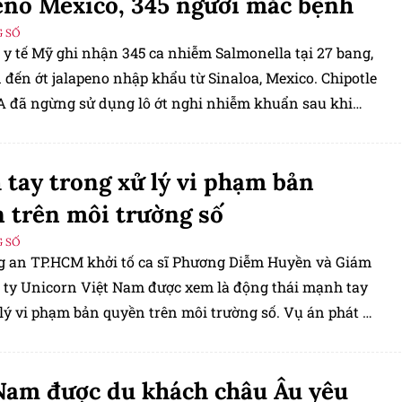
eno Mexico, 345 người mắc bệnh
 SỐ
 y tế Mỹ ghi nhận 345 ca nhiễm Salmonella tại 27 bang,
 đến ớt jalapeno nhập khẩu từ Sinaloa, Mexico. Chipotle
 đã ngừng sử dụng lô ớt nghi nhiễm khuẩn sau khi
ng báo từ cơ quan chức năng.
tay trong xử lý vi phạm bản
 trên môi trường số
 SỐ
g an TP.HCM khởi tố ca sĩ Phương Diễm Huyền và Giám
 ty Unicorn Việt Nam được xem là động thái mạnh tay
lý vi phạm bản quyền trên môi trường số. Vụ án phát đi
ệp rằng mọi hành vi khai thác tác phẩm trên YouTube,
 hay TikTok để thu lợi đều phải được chủ sở hữu quyền
Nam được du khách châu Âu yêu
ho phép.