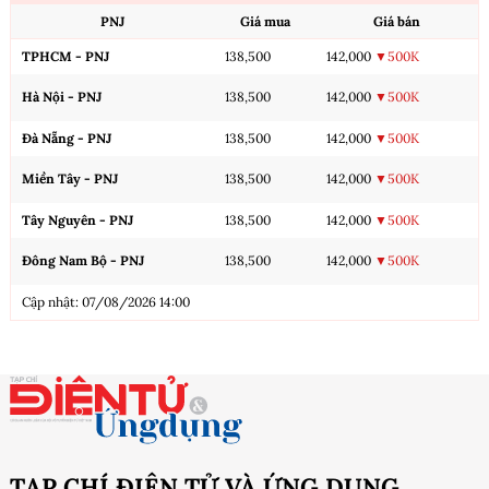
PNJ
Giá mua
Giá bán
TPHCM - PNJ
138,500
142,000
▼500K
Hà Nội - PNJ
138,500
142,000
▼500K
Đà Nẵng - PNJ
138,500
142,000
▼500K
Miền Tây - PNJ
138,500
142,000
▼500K
Tây Nguyên - PNJ
138,500
142,000
▼500K
Đông Nam Bộ - PNJ
138,500
142,000
▼500K
Cập nhật: 07/08/2026 14:00
TẠP CHÍ ĐIỆN TỬ VÀ ỨNG DỤNG