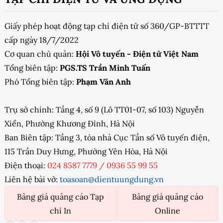
Giấy phép hoạt động tạp chí điện tử số 360/GP-BTTTT
cấp ngày 18/7/2022
Cơ quan chủ quản:
Hội Vô tuyến - Điện tử Việt Nam
Tổng biên tập:
PGS.TS Trần Minh Tuấn
Phó Tổng biên tập:
Phạm Văn Anh
Trụ sở chính: Tầng 4, số 9 (Lô TT01-07, số 103) Nguyễn
Xiển, Phường Khương Đình, Hà Nội
Ban Biên tập: Tầng 3, tòa nhà Cục Tần số Vô tuyến điện,
115 Trần Duy Hưng, Phường Yên Hòa, Hà Nội
Điện thoại:
024 8587 7779
/
0936 55 99 55
Liên hệ bài vở:
toasoan@dientuungdung.vn
Bảng giá quảng cáo Tạp
Bảng giá quảng cáo
chí In
Online