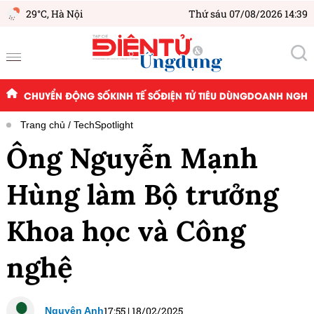
29°C,
Hà Nội
Thứ sáu 07/08/2026 14:39
CHUYỂN ĐỘNG SỐ
KINH TẾ SỐ
ĐIỆN TỬ TIÊU DÙNG
DOANH NGHIỆ
Trang chủ
TechSpotlight
Ông Nguyễn Mạnh
Hùng làm Bộ trưởng
Khoa học và Công
nghệ
17:55
|
18/02/2025
Nguyên Anh