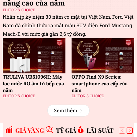
năng cao của năm
EDITOR'S CHOICE
Nhân dịp kỷ niệm 30 năm có mặt tại Việt Nam, Ford Việt
Nam đã chính thức ra mắt mẫu SUV điện Ford Mustang
Mach-E với mức giá gần 2,6 tỷ đồng.
TRULIVA UR61096H: Máy
OPPO Find X9 Series:
lọc nước RO âm tủ bếp của
smartphone cao cấp của
năm
năm
EDITOR'S CHOICE
EDITOR'S CHOICE
Xem thêm
GIÁ VÀNG
TỶ GIÁ
LÃI SUẤT