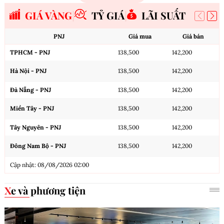
GIÁ VÀNG
TỶ GIÁ
LÃI SUẤT
PNJ
Giá mua
Giá bán
TPHCM - PNJ
138,500
142,200
Hà Nội - PNJ
138,500
142,200
Đà Nẵng - PNJ
138,500
142,200
Miền Tây - PNJ
138,500
142,200
Tây Nguyên - PNJ
138,500
142,200
Đông Nam Bộ - PNJ
138,500
142,200
Cập nhật: 08/08/2026 02:00
Xe và phương tiện