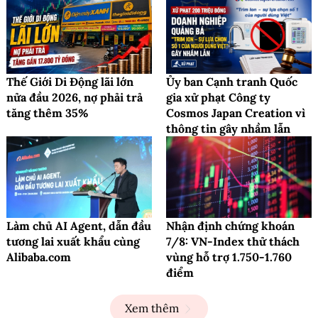
Thế Giới Di Động lãi lớn
Ủy ban Cạnh tranh Quốc
nửa đầu 2026, nợ phải trả
gia xử phạt Công ty
tăng thêm 35%
Cosmos Japan Creation vì
thông tin gây nhầm lẫn
Làm chủ AI Agent, dẫn đầu
Nhận định chứng khoán
tương lai xuất khẩu cùng
7/8: VN-Index thử thách
Alibaba.com
vùng hỗ trợ 1.750-1.760
điểm
Xem thêm