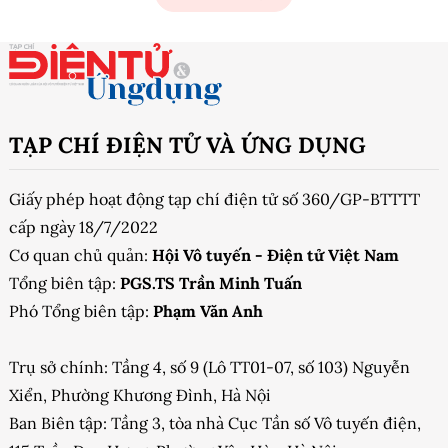
TẠP CHÍ ĐIỆN TỬ VÀ ỨNG DỤNG
Giấy phép hoạt động tạp chí điện tử số 360/GP-BTTTT
cấp ngày 18/7/2022
Cơ quan chủ quản:
Hội Vô tuyến - Điện tử Việt Nam
Tổng biên tập:
PGS.TS Trần Minh Tuấn
Phó Tổng biên tập:
Phạm Văn Anh
Trụ sở chính: Tầng 4, số 9 (Lô TT01-07, số 103) Nguyễn
Xiển, Phường Khương Đình, Hà Nội
Ban Biên tập: Tầng 3, tòa nhà Cục Tần số Vô tuyến điện,