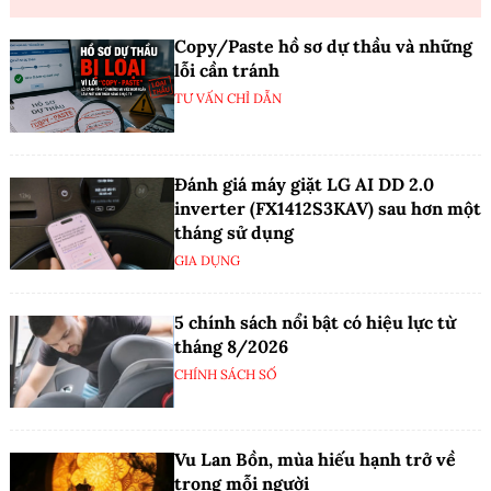
Copy/Paste hồ sơ dự thầu và những
lỗi cần tránh
TƯ VẤN CHỈ DẪN
Đánh giá máy giặt LG AI DD 2.0
inverter (FX1412S3KAV) sau hơn một
tháng sử dụng
GIA DỤNG
5 chính sách nổi bật có hiệu lực từ
tháng 8/2026
CHÍNH SÁCH SỐ
Vu Lan Bồn, mùa hiếu hạnh trở về
trong mỗi người