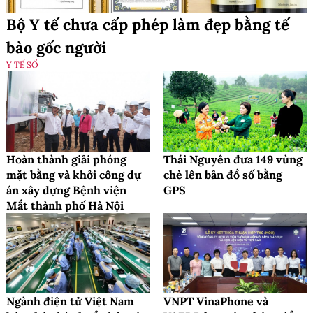
Bộ Y tế chưa cấp phép làm đẹp bằng tế
bào gốc người
Y TẾ SỐ
Hoàn thành giải phóng
Thái Nguyên đưa 149 vùng
mặt bằng và khởi công dự
chè lên bản đồ số bằng
án xây dựng Bệnh viện
GPS
Mắt thành phố Hà Nội
Ngành điện tử Việt Nam
VNPT VinaPhone và