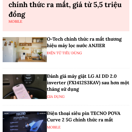
chính thức ra mắt, giá từ 5,5 triệu
đồng
MOBILE
O-Tech chính thức ra mắt thương
hiệu máy lọc nước ANJIER
ĐIỆN TỬ TIÊU DÙNG
Đánh giá máy giặt LG AI DD 2.0
inverter (FX1412S3KAV) sau hơn một
tháng sử dụng
GIA DỤNG
Điện thoại siêu pin TECNO POVA
Curve 2 5G chính thức ra mắt
MOBILE