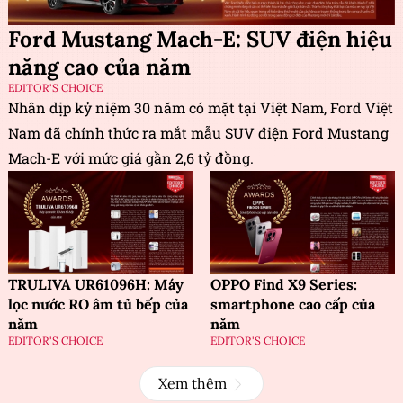
Ford Mustang Mach-E: SUV điện hiệu
năng cao của năm
EDITOR'S CHOICE
Nhân dịp kỷ niệm 30 năm có mặt tại Việt Nam, Ford Việt
Nam đã chính thức ra mắt mẫu SUV điện Ford Mustang
Mach-E với mức giá gần 2,6 tỷ đồng.
TRULIVA UR61096H: Máy
OPPO Find X9 Series:
lọc nước RO âm tủ bếp của
smartphone cao cấp của
năm
năm
EDITOR'S CHOICE
EDITOR'S CHOICE
Xem thêm