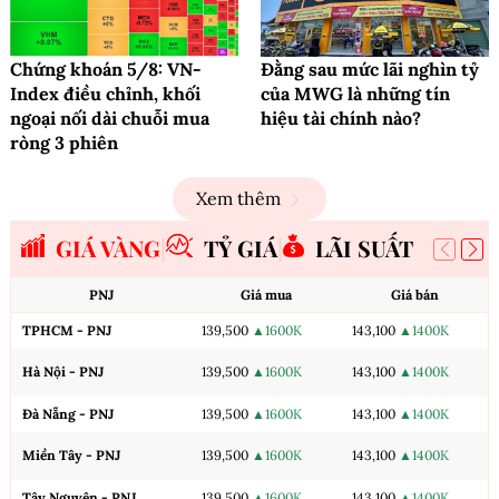
Chứng khoán 5/8: VN-
Đằng sau mức lãi nghìn tỷ
Index điều chỉnh, khối
của MWG là những tín
ngoại nối dài chuỗi mua
hiệu tài chính nào?
ròng 3 phiên
Xem thêm
GIÁ VÀNG
TỶ GIÁ
LÃI SUẤT
PNJ
Giá mua
Giá bán
TPHCM - PNJ
139,500
▲1600K
143,100
▲1400K
Hà Nội - PNJ
139,500
▲1600K
143,100
▲1400K
Đà Nẵng - PNJ
139,500
▲1600K
143,100
▲1400K
Miền Tây - PNJ
139,500
▲1600K
143,100
▲1400K
Tây Nguyên - PNJ
139,500
▲1600K
143,100
▲1400K