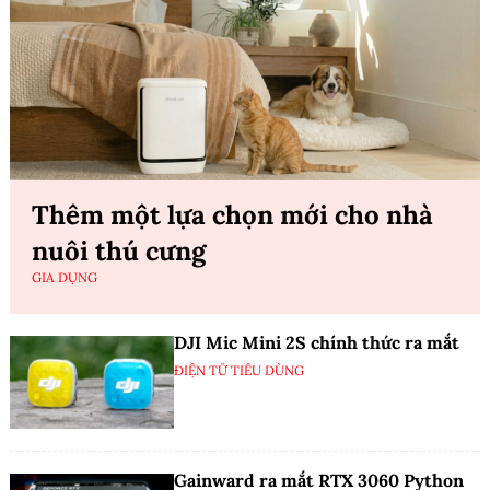
Thêm một lựa chọn mới cho nhà
nuôi thú cưng
GIA DỤNG
DJI Mic Mini 2S chính thức ra mắt
ĐIỆN TỬ TIÊU DÙNG
Gainward ra mắt RTX 3060 Python