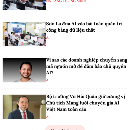
HẠ TẦNG THÔNG MINH
Sơn La đưa AI vào bài toán quản trị
công bằng dữ liệu thật
AI
Vì sao các doanh nghiệp chuyển sang
mã nguồn mở để đảm bảo chủ quyền
AI?
AI
Bộ trưởng Vũ Hải Quân giữ cương vị
Chủ tịch Mạng lưới chuyên gia AI
Việt Nam toàn cầu
AI