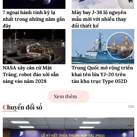
7 ngoại hành tinh kỳ lạ
Máy bay J-36 lộ nguyên
nhất trong những năm gần
mẫu mới với nhiều thay
đây
đổi thiết kế
NASA xây căn cứ Mặt
Trung Quốc mở rộng triển
Trăng, robot đào xới sẵn
khai tên lửa YJ-20 trên
sàng vào năm 2028
tàu khu trục Type 052D
Xem thêm
Chuyển đổi số