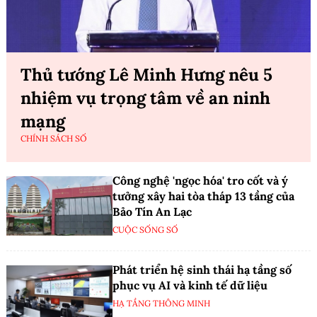
Thủ tướng Lê Minh Hưng nêu 5
nhiệm vụ trọng tâm về an ninh
mạng
CHÍNH SÁCH SỐ
Công nghệ 'ngọc hóa' tro cốt và ý
tưởng xây hai tòa tháp 13 tầng của
Bảo Tín An Lạc
CUỘC SỐNG SỐ
Phát triển hệ sinh thái hạ tầng số
phục vụ AI và kinh tế dữ liệu
HẠ TẦNG THÔNG MINH