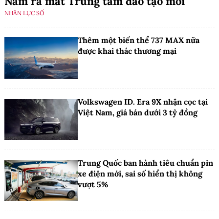
Nam ra mắt Trung tâm đào tạo mới
NHÂN LỰC SỐ
Thêm một biến thể 737 MAX nữa
được khai thác thương mại
Volkswagen ID. Era 9X nhận cọc tại
Việt Nam, giá bán dưới 3 tỷ đồng
Trung Quốc ban hành tiêu chuẩn pin
xe điện mới, sai số hiển thị không
vượt 5%