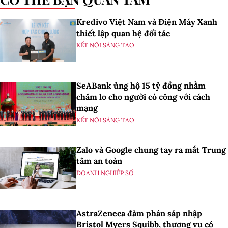
Kredivo Việt Nam và Điện Máy Xanh
thiết lập quan hệ đối tác
KẾT NỐI SÁNG TẠO
SeABank ủng hộ 15 tỷ đồng nhằm
chăm lo cho người có công với cách
mạng
KẾT NỐI SÁNG TẠO
Zalo và Google chung tay ra mắt Trung
tâm an toàn
DOANH NGHIỆP SỐ
AstraZeneca đàm phán sáp nhập
Bristol Myers Squibb, thương vụ có