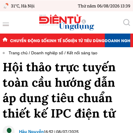
31°C,
Hà Nội
Thứ năm 06/08/2026 13:39
CHUYỂN ĐỘNG SỐ
KINH TẾ SỐ
ĐIỆN TỬ TIÊU DÙNG
DOANH NGHIỆ
Trang chủ
Doanh nghiệp số
Kết nối sáng tạo
Hội thảo trực tuyến
toàn cầu hướng dẫn
áp dụng tiêu chuẩn
thiết kế IPC điện tử
16:52
|
08/07/2025
Hậu Nguyễn