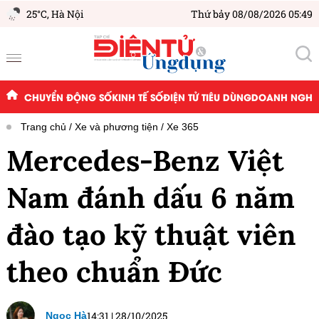
25°C,
Hà Nội
Thứ bảy 08/08/2026 05:49
CHUYỂN ĐỘNG SỐ
KINH TẾ SỐ
ĐIỆN TỬ TIÊU DÙNG
DOANH NGHIỆ
Trang chủ
Xe và phương tiện
Xe 365
Mercedes-Benz Việt
Nam đánh dấu 6 năm
đào tạo kỹ thuật viên
theo chuẩn Đức
14:31
|
28/10/2025
Ngọc Hà