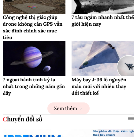
Công nghệ thị giác giúp
7 tàu ngầm nhanh nhất thế
drone không cần GPS vẫn
giới hiện nay
xác định chính xác mục
tiêu
7 ngoại hành tinh kỳ lạ
Máy bay J-36 lộ nguyên
nhất trong những năm gần
mẫu mới với nhiều thay
đây
đổi thiết kế
Xem thêm
Chuyển đổi số