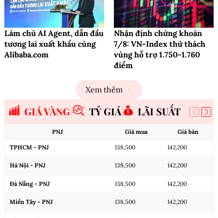
Làm chủ AI Agent, dẫn đầu
Nhận định chứng khoán
tương lai xuất khẩu cùng
7/8: VN-Index thử thách
Alibaba.com
vùng hỗ trợ 1.750-1.760
điểm
Xem thêm
GIÁ VÀNG
TỶ GIÁ
LÃI SUẤT
PNJ
Giá mua
Giá bán
TPHCM - PNJ
138,500
142,200
Hà Nội - PNJ
138,500
142,200
Đà Nẵng - PNJ
138,500
142,200
Miền Tây - PNJ
138,500
142,200