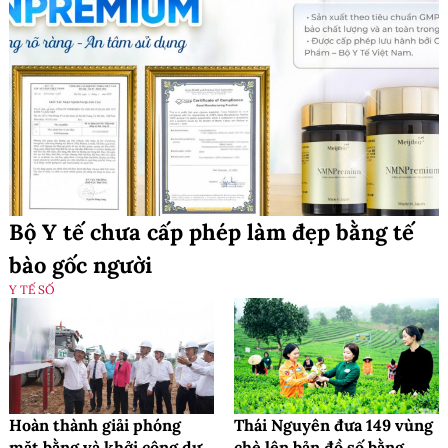
Bộ Y tế chưa cấp phép làm đẹp bằng tế
bào gốc người
Y TẾ SỐ
Hoàn thành giải phóng
Thái Nguyên đưa 149 vùng
mặt bằng và khởi công dự
chè lên bản đồ số bằng