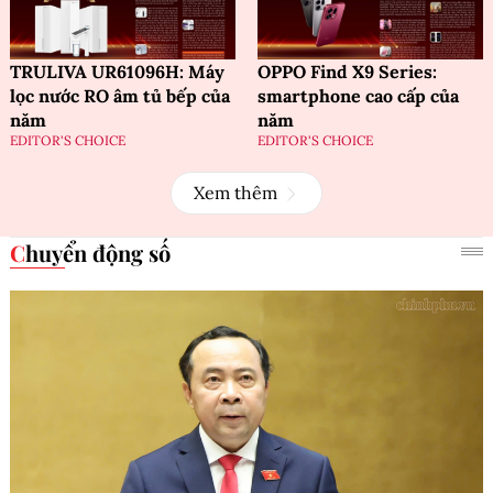
TRULIVA UR61096H: Máy
OPPO Find X9 Series:
lọc nước RO âm tủ bếp của
smartphone cao cấp của
năm
năm
EDITOR'S CHOICE
EDITOR'S CHOICE
Xem thêm
Chuyển động số