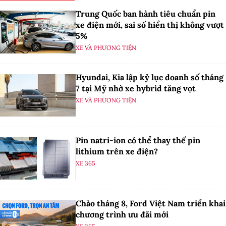
Trung Quốc ban hành tiêu chuẩn pin
xe điện mới, sai số hiển thị không vượt
5%
XE VÀ PHƯƠNG TIỆN
Hyundai, Kia lập kỷ lục doanh số tháng
7 tại Mỹ nhờ xe hybrid tăng vọt
XE VÀ PHƯƠNG TIỆN
Pin natri-ion có thể thay thế pin
lithium trên xe điện?
XE 365
Chào tháng 8, Ford Việt Nam triển khai
chương trình ưu đãi mới