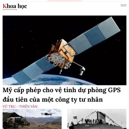
Khoa học
Mỹ cấp phép cho vệ tinh dự phòng GPS
đầu tiên của một công ty tư nhân
VŨ TRỤ - THIÊN VĂN