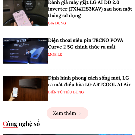
Đánh giá máy giặt LG AI DD 2.0
inverter (FX1412S3KAV) sau hơn một
tháng sử dụng
GIA DỤNG
Điện thoại siêu pin TECNO POVA
Curve 2 5G chính thức ra mắt
MOBILE
Định hình phong cách sống mới, LG
ra mắt điều hòa LG ARTCOOL AI Air
ĐIỆN TỬ TIÊU DÙNG
Xem thêm
Công nghệ số