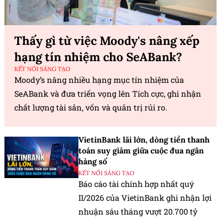
Thấy gì từ việc Moody's nâng xếp
hạng tín nhiệm cho SeABank?
KẾT NỐI SÁNG TẠO
Moody’s nâng nhiều hạng mục tín nhiệm của
SeABank và đưa triển vọng lên Tích cực, ghi nhận
chất lượng tài sản, vốn và quản trị rủi ro.
VietinBank lãi lớn, dòng tiền thanh
toán suy giảm giữa cuộc đua ngân
hàng số
KẾT NỐI SÁNG TẠO
Báo cáo tài chính hợp nhất quý
II/2026 của VietinBank ghi nhận lợi
nhuận sáu tháng vượt 20.700 tỷ