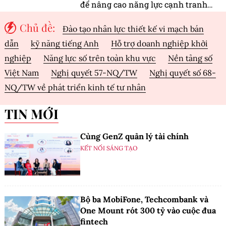
để nâng cao năng lực cạnh tranh
của doanh nghiệp Việt Nam
Chủ đề:
Đào tạo nhân lực thiết kế vi mạch bán
dẫn
kỹ năng tiếng Anh
Hỗ trợ doanh nghiệp khởi
nghiệp
Năng lực số trên toàn khu vực
Nền tảng số
Việt Nam
Nghị quyết 57-NQ/TW
Nghị quyết số 68-
NQ/TW về phát triển kinh tế tư nhân
TIN MỚI
Cùng GenZ quản lý tài chính
KẾT NỐI SÁNG TẠO
Bộ ba MobiFone, Techcombank và
One Mount rót 300 tỷ vào cuộc đua
fintech