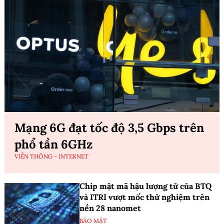
Mạng 6G đạt tốc độ 3,5 Gbps trên
phổ tần 6GHz
VIỄN THÔNG - INTERNET
Chip mật mã hậu lượng tử của BTQ
và ITRI vượt mốc thử nghiệm trên
nền 28 nanomet
BẢO MẬT