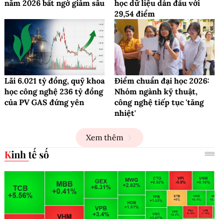
năm 2026 bất ngờ giảm sâu
học dữ liệu dẫn đầu với
29,54 điểm
Lãi 6.021 tỷ đồng, quỹ khoa
Điểm chuẩn đại học 2026:
học công nghệ 236 tỷ đồng
Nhóm ngành kỹ thuật,
của PV GAS đứng yên
công nghệ tiếp tục 'tăng
nhiệt'
Xem thêm
Kinh tế số