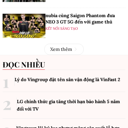
nubia cùng Saigon Phantom đưa
NEO 3 GT 5G đến với game thủ
KẾT NỐI SÁNG TẠO
Xem thêm
ĐỌC NHIỀU
Lý do Vingroup đặt tên sân vận động là VinFast
2
LG chính thức gia tăng thời hạn bảo hành 5 năm
đối với TV
Vingroup lãi kỷ lục nhưng mảng sản xuất lỗ hơn