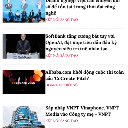
Doanh nghiệp Việt cần chuyển đổi
số để tồn tại trong thời đại công
nghệ
KẾT NỐI SÁNG TẠO
SoftBank tăng cường bắt tay với
OpenAI, đặt mục tiêu dẫn đầu kỷ
nguyên siêu trí tuệ nhân tạo
KẾT NỐI SÁNG TẠO
Alibaba.com khởi động cuộc thi toàn
cầu 'CoCreate Pitch'
DOANH NGHIỆP SỐ
Sáp nhập VNPT-Vinaphone, VNPT-
Media vào Công ty mẹ - VNPT
KẾT NỐI SÁNG TẠO