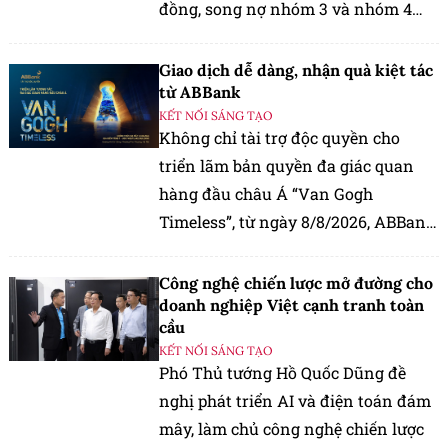
đồng, song nợ nhóm 3 và nhóm 4
tăng vọt, đệm dự phòng mỏng đi.
Giao dịch dễ dàng, nhận quà kiệt tác
từ ABBank
KẾT NỐI SÁNG TẠO
Không chỉ tài trợ độc quyền cho
triển lãm bản quyền đa giác quan
hàng đầu châu Á “Van Gogh
Timeless”, từ ngày 8/8/2026, ABBank
mang đến cho khách hàng chương
trình ưu đãi "Giao dịch dễ dàng,
Công nghệ chiến lược mở đường cho
nhận quà kiệt tác".
doanh nghiệp Việt cạnh tranh toàn
cầu
KẾT NỐI SÁNG TẠO
Phó Thủ tướng Hồ Quốc Dũng đề
nghị phát triển AI và điện toán đám
mây, làm chủ công nghệ chiến lược