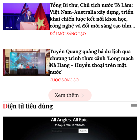
Tổng Bí thư, Chủ tịch nước Tô Lâm:
Việt Nam-Australia xây dựng, triển
khai chiến lược kết nối khoa học,
công nghệ và đổi mới sáng tạo tầm
nhìn dài hạn
ĐỔI MỚI SÁNG TẠO
Tuyên Quang quảng bá du lịch qua
chương trình thực cảnh 'Long mạch
Nà Hang - Huyền thoại trên mặt
nước'
CUỘC SỐNG SỐ
Xem thêm
Điện tử tiêu dùng