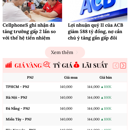
CellphoneS ghi nhận đà
Lợi nhuận quý II của ACB
tăng trưởng gấp 2 lần so
giảm 588 tỷ đồng, nợ cần
với thế hệ tiền nhiệm
chú ý tăng gần gấp đôi
Xem thêm
GIÁ VÀNG
TỶ GIÁ
LÃI SUẤT
PNJ
Giá mua
Giá bán
TPHCM - PNJ
140,000
144,000
▲100K
Hà Nội - PNJ
140,000
144,000
▲100K
Đà Nẵng - PNJ
140,000
144,000
▲100K
Miền Tây - PNJ
140,000
144,000
▲100K