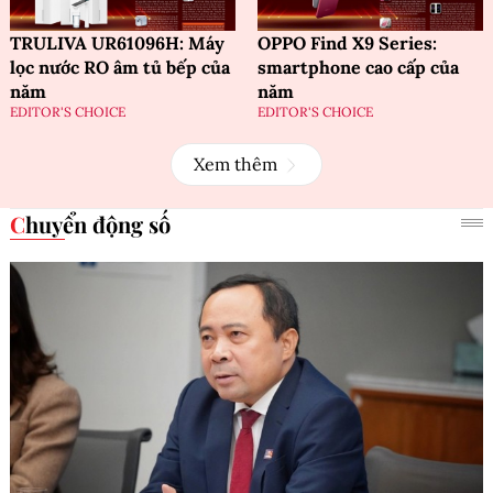
TRULIVA UR61096H: Máy
OPPO Find X9 Series:
lọc nước RO âm tủ bếp của
smartphone cao cấp của
năm
năm
EDITOR'S CHOICE
EDITOR'S CHOICE
Xem thêm
Chuyển động số