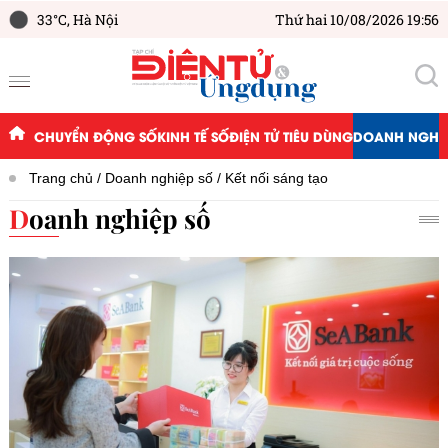
33°C,
Hà Nội
Thứ hai 10/08/2026 19:56
CHUYỂN ĐỘNG SỐ
KINH TẾ SỐ
ĐIỆN TỬ TIÊU DÙNG
DOANH NGHIỆ
Trang chủ
Doanh nghiệp số
Kết nối sáng tạo
Doanh nghiệp số