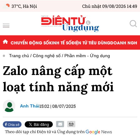
37°C,
Hà Nội
Chủ nhật 09/08/2026 14:49
CHUYỂN ĐỘNG SỐ
KINH TẾ SỐ
ĐIỆN TỬ TIÊU DÙNG
DOANH NGHIỆ
Trang chủ
Công nghệ số
Phần mềm - Ứng dụng
Zalo nâng cấp một
loạt tính năng mới
15:02
|
08/07/2025
Anh Thái
Chia sẻ
Theo dõi tạp chí
Điện tử và Ứng dụng
trên