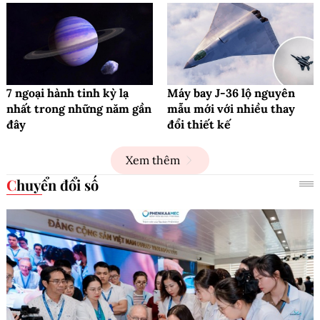
7 ngoại hành tinh kỳ lạ
Máy bay J-36 lộ nguyên
nhất trong những năm gần
mẫu mới với nhiều thay
đây
đổi thiết kế
Xem thêm
Chuyển đổi số