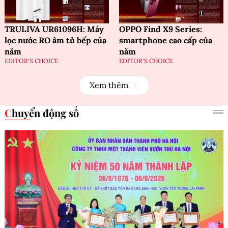
TRULIVA UR61096H: Máy
OPPO Find X9 Series:
lọc nước RO âm tủ bếp của
smartphone cao cấp của
năm
năm
EDITOR'S CHOICE
EDITOR'S CHOICE
Xem thêm
Chuyển động số