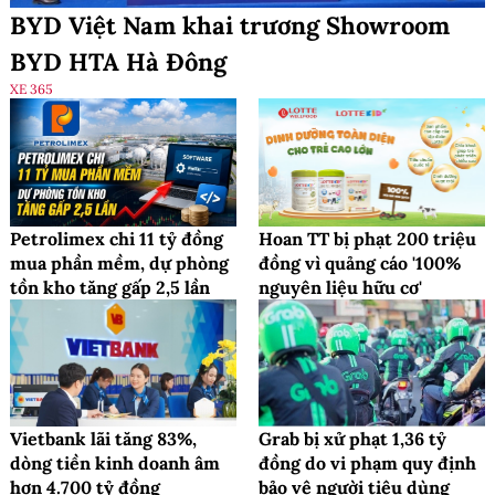
BYD Việt Nam khai trương Showroom
BYD HTA Hà Đông
XE 365
Petrolimex chi 11 tỷ đồng
Hoan TT bị phạt 200 triệu
mua phần mềm, dự phòng
đồng vì quảng cáo '100%
tồn kho tăng gấp 2,5 lần
nguyên liệu hữu cơ'
Vietbank lãi tăng 83%,
Grab bị xử phạt 1,36 tỷ
dòng tiền kinh doanh âm
đồng do vi phạm quy định
hơn 4.700 tỷ đồng
bảo vệ người tiêu dùng