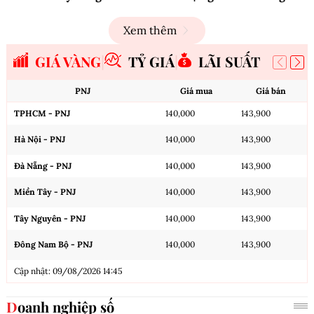
Xem thêm
GIÁ VÀNG
TỶ GIÁ
LÃI SUẤT
PNJ
Giá mua
Giá bán
TPHCM - PNJ
140,000
143,900
Hà Nội - PNJ
140,000
143,900
Đà Nẵng - PNJ
140,000
143,900
Miền Tây - PNJ
140,000
143,900
Tây Nguyên - PNJ
140,000
143,900
Đông Nam Bộ - PNJ
140,000
143,900
Cập nhật: 09/08/2026 14:45
Doanh nghiệp số