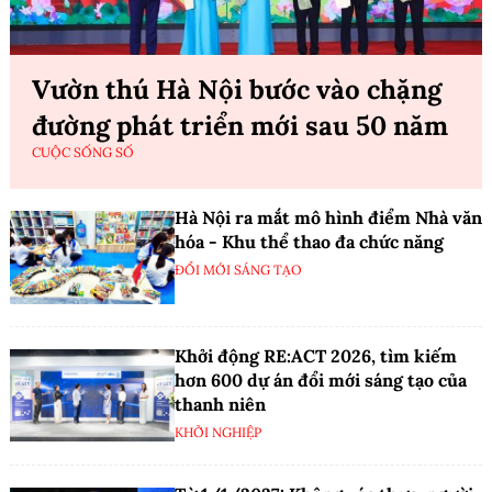
Vườn thú Hà Nội bước vào chặng
đường phát triển mới sau 50 năm
CUỘC SỐNG SỐ
Hà Nội ra mắt mô hình điểm Nhà văn
hóa - Khu thể thao đa chức năng
ĐỔI MỚI SÁNG TẠO
Khởi động RE:ACT 2026, tìm kiếm
hơn 600 dự án đổi mới sáng tạo của
thanh niên
KHỞI NGHIỆP