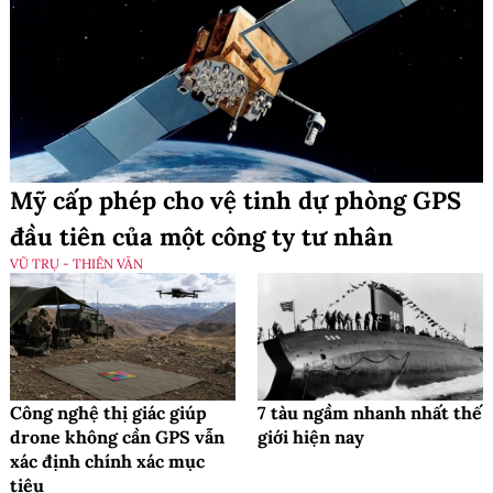
Mỹ cấp phép cho vệ tinh dự phòng GPS
đầu tiên của một công ty tư nhân
VŨ TRỤ - THIÊN VĂN
Công nghệ thị giác giúp
7 tàu ngầm nhanh nhất thế
drone không cần GPS vẫn
giới hiện nay
xác định chính xác mục
tiêu