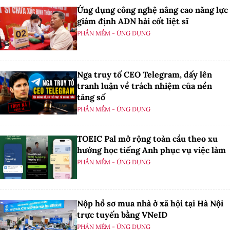
Ứng dụng công nghệ nâng cao năng lực
giám định ADN hài cốt liệt sĩ
PHẦN MỀM - ỨNG DỤNG
Nga truy tố CEO Telegram, dấy lên
tranh luận về trách nhiệm của nền
tảng số
PHẦN MỀM - ỨNG DỤNG
TOEIC Pal mở rộng toàn cầu theo xu
hướng học tiếng Anh phục vụ việc làm
PHẦN MỀM - ỨNG DỤNG
Nộp hồ sơ mua nhà ở xã hội tại Hà Nội
trực tuyến bằng VNeID
PHẦN MỀM - ỨNG DỤNG