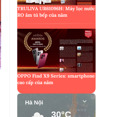
TRULIVA UR61096H: Máy lọc nước
RO âm tủ bếp của năm
OPPO Find X9 Series: smartphone
cao cấp của năm
Hà Nội
30°C