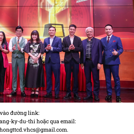
 vào đường link:
ng-ky-du-thi hoặc qua email:
hongttcd.vhcs@gmail.com
.