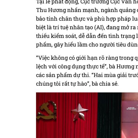
Tại lễ phát động, Cục trưởng Cục Văn 
Thu Hương nhấn mạnh, ngành quảng cá
bảo tính chân thực và phù hợp pháp luậ
biệt là trí tuệ nhân tạo (AI), đang mở 
thiếu kiểm soát, dễ dẫn đến tình trạng
phẩm, gây hiểu lầm cho người tiêu dùn
“Việc không có giới hạn rõ ràng trong 
lệch với công dụng thực tế”, bà Hương n
các sản phẩm dự thi. “Hai mùa giải trư
chúng tôi rất tự hào”, bà chia sẻ.