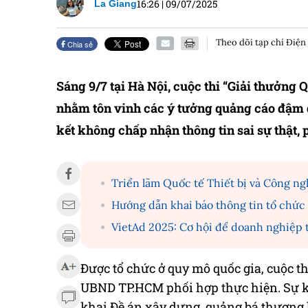
16:26
|
09/07/2025
La Giang
Theo dõi tạp chí Điện
Chia sẻ
Sáng 9/7 tại Hà Nội, cuộc thi “Giải thưởng
nhằm tôn vinh các ý tưởng quảng cáo đậm đà
kết không chấp nhận thông tin sai sự thật,
Triển lãm Quốc tế Thiết bị và Công n
Hướng dẫn khai báo thông tin tổ chức 
VietAd 2025: Cơ hội để doanh nghiệp 
Được tổ chức ở quy mô quốc gia, cuộc 
UBND TP.HCM phối hợp thực hiện. Sự ki
khai Đề án xây dựng, quảng bá thương 