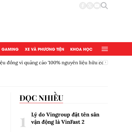
GAMING
XE VÀ PHƯƠNG TIỆN
KHOA HỌC
ồng vì quảng cáo '100% nguyên liệu hữu cơ'
AEON Việ
đồng tại
ĐỌC NHIỀU
Lý do Vingroup đặt tên sân
vận động là VinFast
2