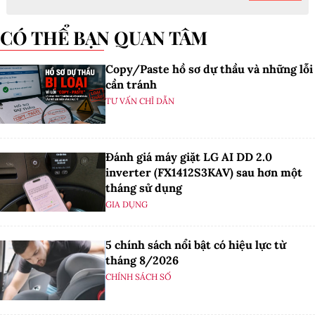
CÓ THỂ BẠN QUAN TÂM
Copy/Paste hồ sơ dự thầu và những lỗi
cần tránh
TƯ VẤN CHỈ DẪN
Đánh giá máy giặt LG AI DD 2.0
inverter (FX1412S3KAV) sau hơn một
tháng sử dụng
GIA DỤNG
5 chính sách nổi bật có hiệu lực từ
tháng 8/2026
CHÍNH SÁCH SỐ