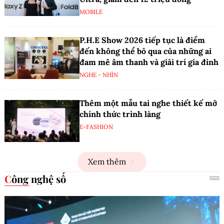
MOBILE
P.H.E Show 2026 tiếp tục là điểm
đến không thể bỏ qua của những ai
đam mê âm thanh và giải trí gia đình
NGHE - NHÌN
Thêm một mẫu tai nghe thiết kế mở
chính thức trình làng
E-FASHION
Xem thêm
Công nghệ số