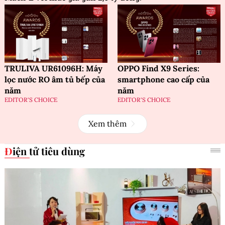
TRULIVA UR61096H: Máy
OPPO Find X9 Series:
lọc nước RO âm tủ bếp của
smartphone cao cấp của
năm
năm
EDITOR'S CHOICE
EDITOR'S CHOICE
Xem thêm
Điện tử tiêu dùng