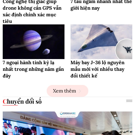
Công nghệ thị giác giúp
7 tàu ngầm nhanh nhất thế
drone không cần GPS vẫn
giới hiện nay
xác định chính xác mục
tiêu
7 ngoại hành tinh kỳ lạ
Máy bay J-36 lộ nguyên
nhất trong những năm gần
mẫu mới với nhiều thay
đây
đổi thiết kế
Xem thêm
Chuyển đổi số