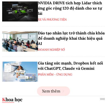
NVIDIA DRIVE tích hợp Lidar thích
ứng góc rộng 120 độ dành cho xe tự
lái
XE VÀ PHƯƠNG TIỆN
Đào tạo nhân lực trở thành chìa khóa
để doanh nghiệp khai thác hiệu quả
AI
DOANH NGHIỆP SỐ
Gia tăng sức mạnh, Dropbox kết nối
với ChatGPT, Claude và Gemini
PHẦN MỀM - ỨNG DỤNG
Xem thêm
Khoa học