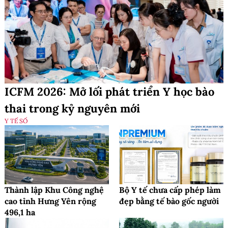
ICFM 2026: Mở lối phát triển Y học bào
thai trong kỷ nguyên mới
Y TẾ SỐ
Thành lập Khu Công nghệ
Bộ Y tế chưa cấp phép làm
cao tỉnh Hưng Yên rộng
đẹp bằng tế bào gốc người
496,1 ha