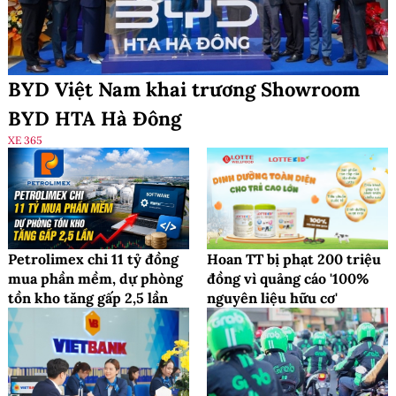
BYD Việt Nam khai trương Showroom
BYD HTA Hà Đông
XE 365
Petrolimex chi 11 tỷ đồng
Hoan TT bị phạt 200 triệu
mua phần mềm, dự phòng
đồng vì quảng cáo '100%
tồn kho tăng gấp 2,5 lần
nguyên liệu hữu cơ'