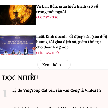
Vu Lan Bồn, mùa hiếu hạnh trở về
trong mỗi người
CUỘC SỐNG SỐ
Luật Kinh doanh bất động sản (sửa đổi)
hướng tới giao dịch số, giảm thủ tục
cho doanh nghiệp
CHÍNH SÁCH SỐ
Xem thêm
ĐỌC NHIỀU
Lý do Vingroup đặt tên sân vận động là VinFast
2