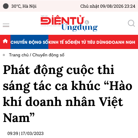
30°C,
Hà Nội
Chủ nhật 09/08/2026 23:24
CHUYỂN ĐỘNG SỐ
KINH TẾ SỐ
ĐIỆN TỬ TIÊU DÙNG
DOANH NGHIỆ
Trang chủ
Chuyển động số
Phát động cuộc thi
sáng tác ca khúc “Hào
khí doanh nhân Việt
Nam”
09:39
|
17/03/2023