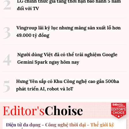
LG chính thức gia tăng thời hạn bảo hành 5 năm
đối với TV
Vingroup lãi kỷ lục nhưng mảng sản xuất lỗ hơn
49.000 tỷ đồng
Người dùng Việt đã có thể trải nghiệm Google
Gemini Spark ngay hôm nay
Hưng Yên sắp có Khu Công nghệ cao gần 500ha
phát triển AI, robot và IoT
Editor's
Choise
Điện tử đa dụng - Công nghệ thời đại - Thế giới kỹ