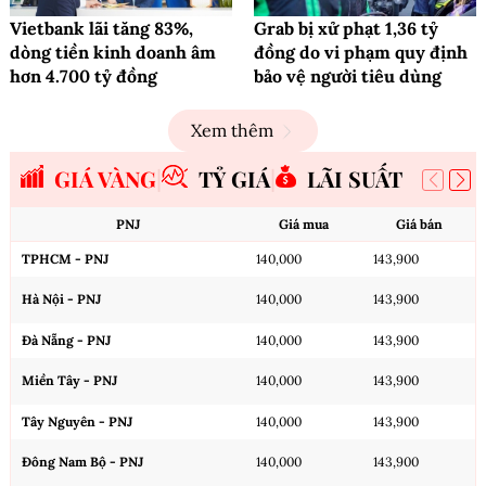
Vietbank lãi tăng 83%,
Grab bị xử phạt 1,36 tỷ
dòng tiền kinh doanh âm
đồng do vi phạm quy định
hơn 4.700 tỷ đồng
bảo vệ người tiêu dùng
Xem thêm
GIÁ VÀNG
TỶ GIÁ
LÃI SUẤT
PNJ
Giá mua
Giá bán
TPHCM - PNJ
140,000
143,900
Hà Nội - PNJ
140,000
143,900
Đà Nẵng - PNJ
140,000
143,900
Miền Tây - PNJ
140,000
143,900
Tây Nguyên - PNJ
140,000
143,900
Đông Nam Bộ - PNJ
140,000
143,900