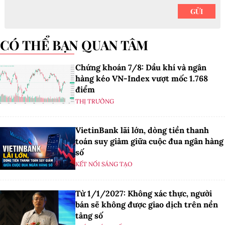
CÓ THỂ BẠN QUAN TÂM
Chứng khoán 7/8: Dầu khí và ngân
hàng kéo VN-Index vượt mốc 1.768
điểm
THỊ TRƯỜNG
VietinBank lãi lớn, dòng tiền thanh
toán suy giảm giữa cuộc đua ngân hàng
số
KẾT NỐI SÁNG TẠO
Từ 1/1/2027: Không xác thực, người
bán sẽ không được giao dịch trên nền
tảng số