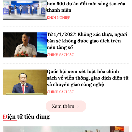
hơn 600 dự án đổi mới sáng tạo của
thanh niên
KHỞI NGHIỆP
Từ 1/1/2027: Không xác thực, người
bán sẽ không được giao dịch trên
nền tảng số
CHÍNH SÁCH SỐ
Quốc hội xem xét luật hóa chính
sách về viễn thông, giao dịch điện tử
và chuyển giao công nghệ
CHÍNH SÁCH SỐ
Xem thêm
Điện tử tiêu dùng