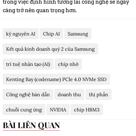
trong việc định hình tương lai công nghệ sẽ ngày
càng trở nên quan trọng hơn.
kỷ nguyên AI
Chip AI
Samsung
Kết quả kinh doanh quý 2 của Samsung
trí tuệ nhân tạo (AI)
chip nhớ
Kenting Bay (codename) PCIe 4.0 NVMe SSD
Công nghệ bán dẫn
doanh thu
thị phần
chuỗi cung ứng
NVIDIA
chip HBM3
BÀI LIÊN QUAN