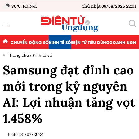
30°C,
Hà Nội
Chủ nhật 09/08/2026 22:01
CHUYỂN ĐỘNG SỐ
KINH TẾ SỐ
ĐIỆN TỬ TIÊU DÙNG
DOANH NGHIỆ
Trang chủ
Kinh tế số
Samsung đạt đỉnh cao
mới trong kỷ nguyên
AI: Lợi nhuận tăng vọt
1.458%
10:30
|
31/07/2024