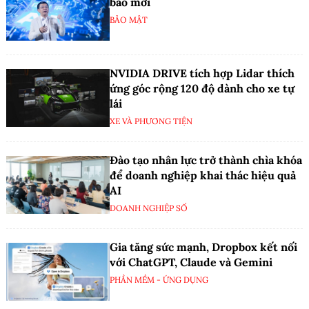
báo mới
BẢO MẬT
NVIDIA DRIVE tích hợp Lidar thích
ứng góc rộng 120 độ dành cho xe tự
lái
XE VÀ PHƯƠNG TIỆN
Đào tạo nhân lực trở thành chìa khóa
để doanh nghiệp khai thác hiệu quả
AI
DOANH NGHIỆP SỐ
Gia tăng sức mạnh, Dropbox kết nối
với ChatGPT, Claude và Gemini
PHẦN MỀM - ỨNG DỤNG