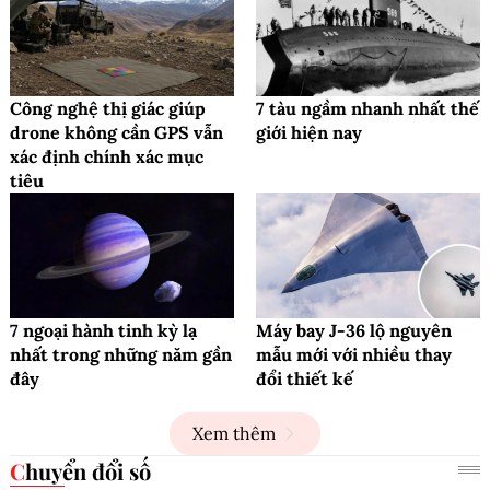
Công nghệ thị giác giúp
7 tàu ngầm nhanh nhất thế
drone không cần GPS vẫn
giới hiện nay
xác định chính xác mục
tiêu
7 ngoại hành tinh kỳ lạ
Máy bay J-36 lộ nguyên
nhất trong những năm gần
mẫu mới với nhiều thay
đây
đổi thiết kế
Xem thêm
Chuyển đổi số