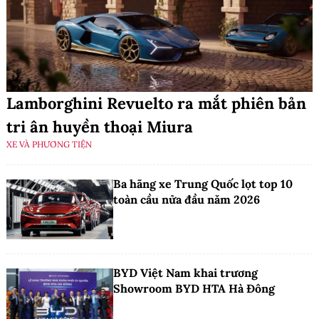
Lamborghini Revuelto ra mắt phiên bản
tri ân huyền thoại Miura
XE VÀ PHƯƠNG TIỆN
Ba hãng xe Trung Quốc lọt top 10
toàn cầu nửa đầu năm 2026
BYD Việt Nam khai trương
Showroom BYD HTA Hà Đông