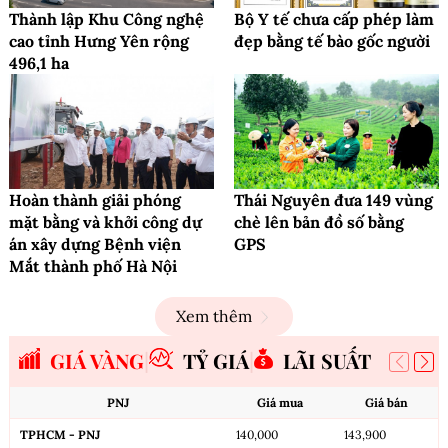
Thành lập Khu Công nghệ
Bộ Y tế chưa cấp phép làm
cao tỉnh Hưng Yên rộng
đẹp bằng tế bào gốc người
496,1 ha
Hoàn thành giải phóng
Thái Nguyên đưa 149 vùng
mặt bằng và khởi công dự
chè lên bản đồ số bằng
án xây dựng Bệnh viện
GPS
Mắt thành phố Hà Nội
Xem thêm
GIÁ VÀNG
TỶ GIÁ
LÃI SUẤT
PNJ
Giá mua
Giá bán
TPHCM - PNJ
140,000
143,900