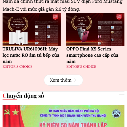
Nam đã chính thức ra mắt mẫu SUV điện Ford Mustang
Mach-E với mức giá gần 2,6 tỷ đồng.
TRULIVA UR61096H: Máy
OPPO Find X9 Series:
lọc nước RO âm tủ bếp của
smartphone cao cấp của
năm
năm
EDITOR'S CHOICE
EDITOR'S CHOICE
Xem thêm
Chuyển động số