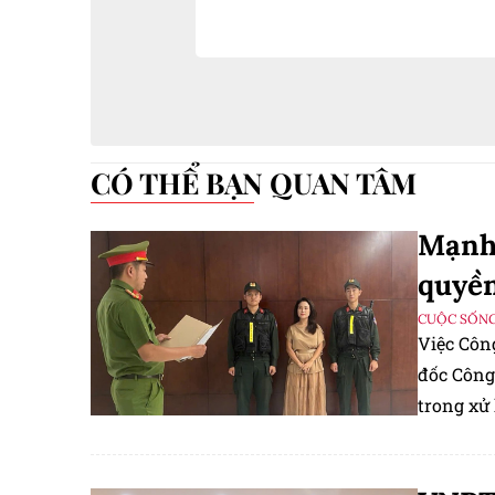
CÓ THỂ BẠN QUAN TÂM
Mạnh 
quyền
CUỘC SỐNG
Việc Côn
đốc Công
trong xử 
thông đi
Facebook