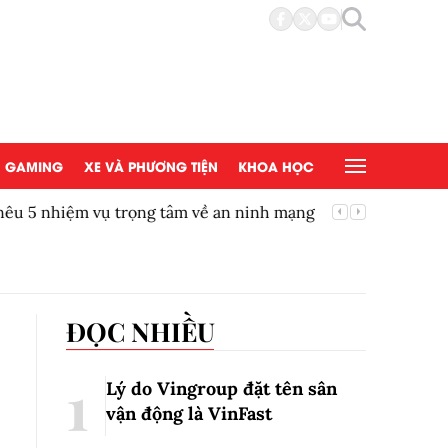
GAMING
XE VÀ PHƯƠNG TIỆN
KHOA HỌC
u 5 nhiệm vụ trọng tâm về an ninh mạng
Công nghệ
Tín An L
ĐỌC NHIỀU
Lý do Vingroup đặt tên sân
vận động là VinFast