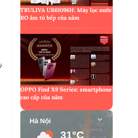
TRULIVA UR61096H: Máy lọc nước
RO âm tủ bếp của năm
ý
OPPO Find X9 Series: smartphone
cao cấp của năm
Hà Nội
31°C