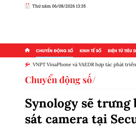
Thứ năm 06/08/2026 13:35
CHUYỂN ĐỘNG SỐ
KINH TẾ SỐ
ĐIỆN TỬ TIÊU
ạo mới
VNPT VinaPhone và VAEDR hợp tác phát triển hệ
Chuyển động số
Synology sẽ trưng 
sát camera tại Sec