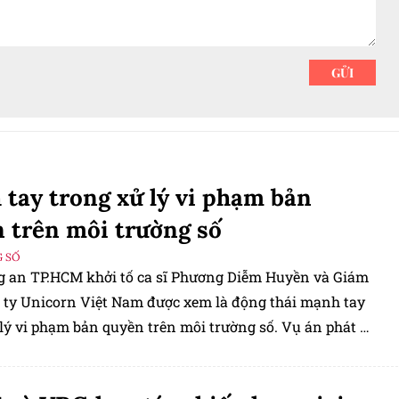
tay trong xử lý vi phạm bản
 trên môi trường số
 SỐ
g an TP.HCM khởi tố ca sĩ Phương Diễm Huyền và Giám
 ty Unicorn Việt Nam được xem là động thái mạnh tay
lý vi phạm bản quyền trên môi trường số. Vụ án phát đi
ệp rằng mọi hành vi khai thác tác phẩm trên YouTube,
 hay TikTok để thu lợi đều phải được chủ sở hữu quyền