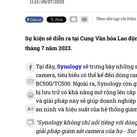
11:13
|
05/07/2023
Theo dõi tạp chí Điện
Chia sẻ
Sự kiện sẽ diễn ra tại Cung Văn hóa Lao độ
tháng 7 năm 2023.
Tại đây,
Synology
sẽ trưng bày những s
camera, tiêu biểu có thể kể đến dòng ca
BC500/TC500. Ngoài ra, Synology còn giớ
bị lưu trữ có khả năng mở rộng lên cấp
và giải pháp này sẽ giúp doanh nghiệp 
an ninh và hiệu suất của hệ thống giám
"Synology không chỉ nổi tiếng với dòn
giải pháp giám sát camera của họ - Surv