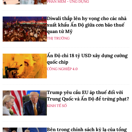
PHẦN MỀM - ỨNG DỤNG
Diwali thắp lên hy vọng cho các nhà
xuất khẩu Ấn Độ giữa cơn bão thuế
quan từ Mỹ
THỊ TRƯỜNG
Ấn Độ chi 18 tỷ USD xây dựng cường
quốc chip
CÔNG NGHIỆP 4.0
Trump yêu cầu EU áp thuế đối với
Trung Quốc và Ấn Độ để trừng phạt?
KINH TẾ SỐ
Bên trong chính sách kỳ lạ của tổng