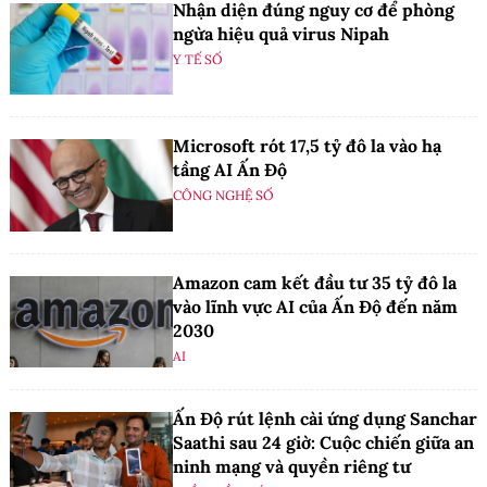
Nhận diện đúng nguy cơ để phòng
ngừa hiệu quả virus Nipah
Y TẾ SỐ
Microsoft rót 17,5 tỷ đô la vào hạ
tầng AI Ấn Độ
CÔNG NGHỆ SỐ
Amazon cam kết đầu tư 35 tỷ đô la
vào lĩnh vực AI của Ấn Độ đến năm
2030
AI
Ấn Độ rút lệnh cài ứng dụng Sanchar
Saathi sau 24 giờ: Cuộc chiến giữa an
ninh mạng và quyền riêng tư