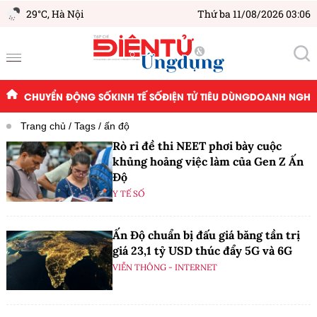
29°C,
Hà Nội
Thứ ba 11/08/2026 03:06
CHUYỂN ĐỘNG SỐ
KINH TẾ SỐ
ĐIỆN TỬ TIÊU DÙNG
DOANH NGHIỆ
Trang chủ
Tags
ấn độ
Rò rỉ đề thi NEET phơi bày cuộc
khủng hoảng việc làm của Gen Z Ấn
Độ
Y TẾ SỐ
Ấn Độ chuẩn bị đấu giá băng tần trị
giá 23,1 tỷ USD thúc đẩy 5G và 6G
VIỄN THÔNG - INTERNET