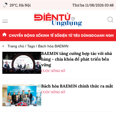
29°C,
Hà Nội
Thứ ba 11/08/2026 03:48
CHUYỂN ĐỘNG SỐ
KINH TẾ SỐ
ĐIỆN TỬ TIÊU DÙNG
DOANH NGHIỆ
Trang chủ
Tags
Bách hóa BAEMIN
BAEMIN tăng cường hợp tác với nhà
hàng - chìa khóa để phát triển bền
vững
CUỘC SỐNG SỐ
Bách hóa BAEMIN chính thức ra mắt
CUỘC SỐNG SỐ