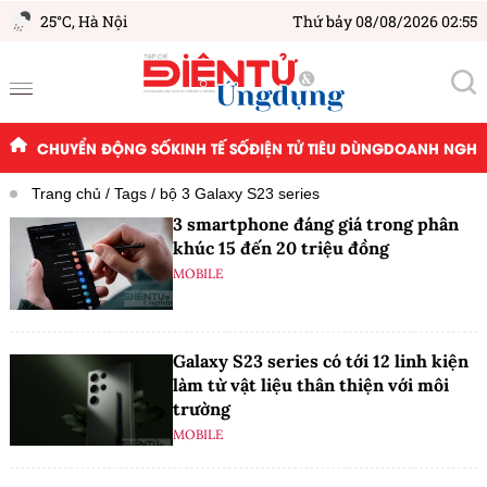
25°C,
Hà Nội
Thứ bảy 08/08/2026 02:55
CHUYỂN ĐỘNG SỐ
KINH TẾ SỐ
ĐIỆN TỬ TIÊU DÙNG
DOANH NGHIỆ
Trang chủ
Tags
bộ 3 Galaxy S23 series
3 smartphone đáng giá trong phân
khúc 15 đến 20 triệu đồng
MOBILE
Galaxy S23 series có tới 12 linh kiện
làm từ vật liệu thân thiện với môi
trường
MOBILE