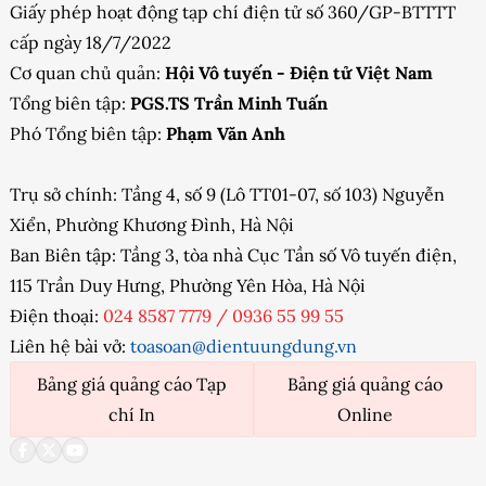
Giấy phép hoạt động tạp chí điện tử số 360/GP-BTTTT
cấp ngày 18/7/2022
Cơ quan chủ quản:
Hội Vô tuyến - Điện tử Việt Nam
Tổng biên tập:
PGS.TS Trần Minh Tuấn
Phó Tổng biên tập:
Phạm Văn Anh
Trụ sở chính: Tầng 4, số 9 (Lô TT01-07, số 103) Nguyễn
Xiển, Phường Khương Đình, Hà Nội
Ban Biên tập: Tầng 3, tòa nhà Cục Tần số Vô tuyến điện,
115 Trần Duy Hưng, Phường Yên Hòa, Hà Nội
Điện thoại:
024 8587 7779
/
0936 55 99 55
Liên hệ bài vở:
toasoan@dientuungdung.vn
Bảng giá quảng cáo Tạp
Bảng giá quảng cáo
chí In
Online